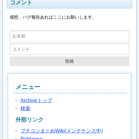
コメント
感想、バグ報告あればここにお願いします。
メニュー
Archiveトップ
検索
外部リンク
プチコンまとめWiki(メンテナンス中)
Petitverse