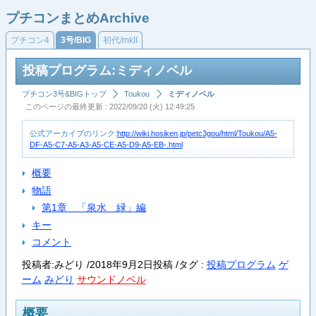
プチコンまとめArchive
プチコン4
3号/BIG
初代/mkII
投稿プログラム:ミディノベル
プチコン3号&BIGトップ
Toukou
ミディノベル
このページの最終更新 : 2022/09/20 (火) 12:49:25
公式アーカイブのリンク:
http://wiki.hosiken.jp/petc3gou/html/Toukou/A5-
DF-A5-C7-A5-A3-A5-CE-A5-D9-A5-EB-.html
概要
物語
第1章 「泉水 緑」編
キー
コメント
投稿者:みどり /2018年9月2日投稿 /
タグ :
投稿プログラム
ゲ
ーム
みどり
サウンドノベル
概要