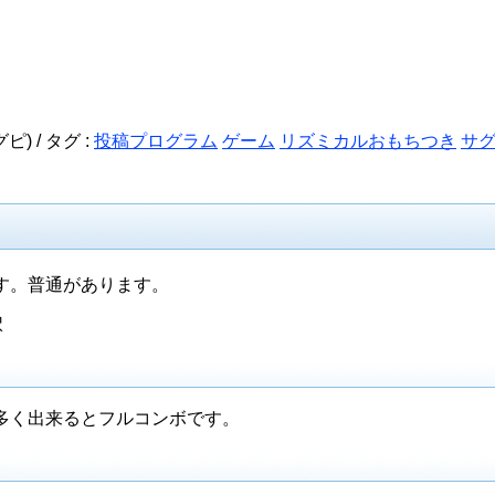
グピ) /
タグ :
投稿プログラム
ゲーム
リズミカルおもちつき
サ
す。普通があります。
択
多く出来るとフルコンボです。