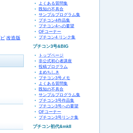
よくある質問集
既知の不具合
サンプルプログラム集
プチコン4作品集
プチコン4への要望
OFコーナー
プチコン4 リンク集
グピ
改造版
プチコン3号&BIG
トップページ
非公式初心者講座
投稿プログラム
まめちしき
プチコン3号メモ
よくある質問集
既知の不具合
サンプルプログラム集
プチコン3号作品集
プチコン3号への要望
OFコーナー
プチコン3号リンク集
プチコン初代&mkII