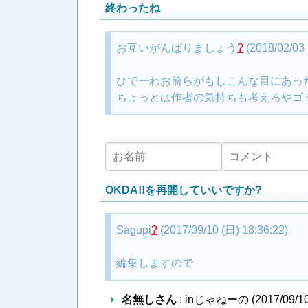
終わったね
お互いがんばりましょう
?
(2018/02/03 
ひでーわお前らがもしこんな目にあっ
ちょっとは作者の気持ちも考えろや
ゴ
OKDA!!を再開していいですか?
Sagupi
?
(2017/09/10 (日) 18:36:22)
編集しますので
名無しさん
: inじゃねーの (
2017/09/10