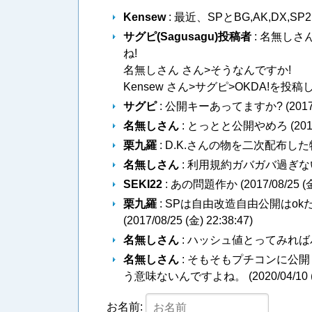
Kensew
: 最近、SPとBG,AK,DX,SP2
サグピ(Sagusagu)投稿者
: 名無しさ
ね!
名無しさん さん>そうなんですか!
Kensew さん>サグピ>OKDA!を
サグピ
: 公開キーあってますか? (
2017
名無しさん
: とっとと公開やめろ (
201
栗九羅
: D.K.さんの物を二次配布した物
名無しさん
: 利用規約ガバガバ過ぎない
SEKI22
: あの問題作か (
2017/08/25 (
栗九羅
: SPは自由改造自由公開はo
(
2017/08/25 (金) 22:38:47
)
名無しさん
: ハッシュ値とってみれば
名無しさん
: そもそもプチコンに公
う意味ないんですよね。 (
2020/04/10 
お名前: