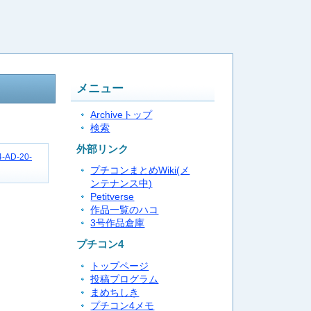
メニュー
Archiveトップ
検索
外部リンク
4-AD-20-
プチコンまとめWiki(メ
ンテナンス中)
Petitverse
作品一覧のハコ
3号作品倉庫
プチコン4
トップページ
投稿プログラム
まめちしき
プチコン4メモ