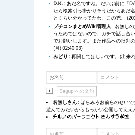
D.K.
: あだ名ですね。だいぶ前に「
たら検索引っ掛かりそうだからあだ
とくらい分かってたわ。この禿。 (
20
プチコンまとめWiki管理人
: 名無し
うためではないので、ガチで話し合い
でお願いします。また作品への批判の
(月) 02:40:03
)
みどり
: 再開してほしいです。(出来れば
+
Sagupiへの文句
名無しさん
: ほらみろお前らのせい
遊んでみたいからもっかい公開してええんやで
​チ​ル​ノ​の​パ​ー​フ​ェ​ク​ト​さ​ん​す​う​教​室​