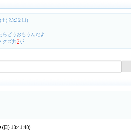
(土) 23:36:11)
たらどうおもうんだよ
ミクズ共
?
が
 (日) 18:41:48
)