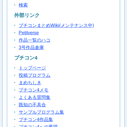
検索
外部リンク
プチコンまとめWiki(メンテナンス中)
Petitverse
作品一覧のハコ
3号作品倉庫
プチコン4
トップページ
投稿プログラム
まめちしき
プチコン4メモ
よくある質問集
既知の不具合
サンプルプログラム集
プチコン4作品集
プチコン4への要望