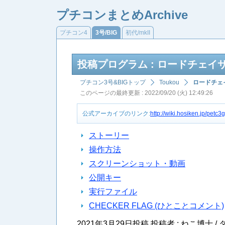
プチコンまとめArchive
プチコン4
3号/BIG
初代/mkII
投稿プログラム : ロードチェイ
プチコン3号&BIGトップ
Toukou
ロードチェ
このページの最終更新 : 2022/09/20 (火) 12:49:26
公式アーカイブのリンク:
http://wiki.hosiken.jp/pe
ストーリー
操作方法
スクリーンショット・動画
公開キー
実行ファイル
CHECKER FLAG (ひとことコメント)
2021年3月29日投稿 投稿者 : ねこ博士 /
タ