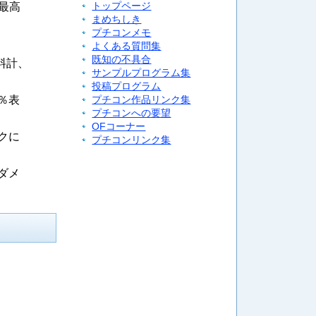
最高
トップページ
まめちしき
プチコンメモ
よくある質問集
既知の不具合
料計、
サンプルプログラム集
投稿プログラム
％表
プチコン作品リンク集
プチコンへの要望
OFコーナー
クに
プチコンリンク集
ダメ