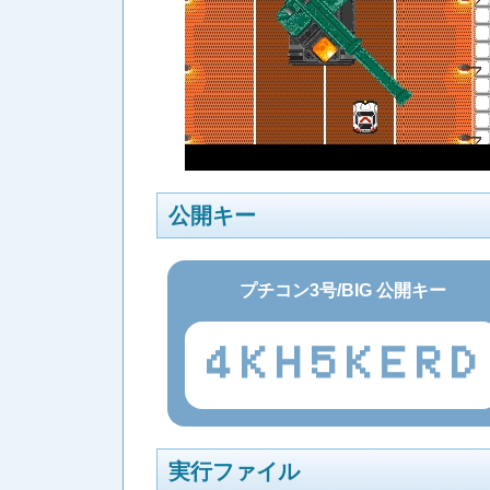
公開キー
プチコン3号/BIG 公開キー
4KH5KERD
実行ファイル