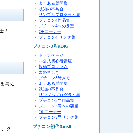
よくある質問集
既知の不具合
サンプルプログラム集
プチコン4作品集
プチコン4への要望
士！
OFコーナー
プチコン4 リンク集
プチコン3号&BIG
トップページ
非公式初心者講座
投稿プログラム
まめちしき
プチコン3号メモ
ジを与え
よくある質問集
既知の不具合
サンプルプログラム集
プチコン3号作品集
プチコン3号への要望
OFコーナー
プチコン3号リンク集
プチコン初代&mkII
は、タ