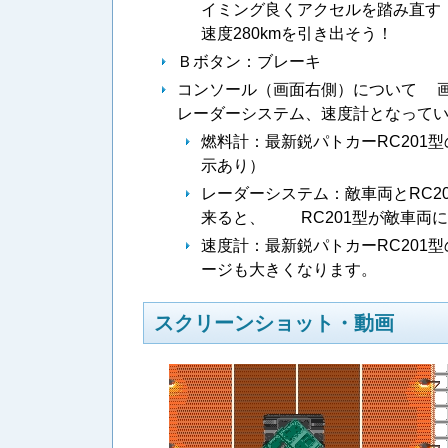
イミング良くアクセルを踏み直す
速度280kmを引き出そう！
Ｂボタン：ブレーキ
コンソール（画面右側）について 
レーダーシステム、速度計となって
燃料計：最新鋭パトカーRC201
示あり）
レーダーシステム：敵車両とRC2
来ると、 RC201型が敵車両
速度計：最新鋭パトカーRC201
ージも大きくなります。
スクリーンショット・動画