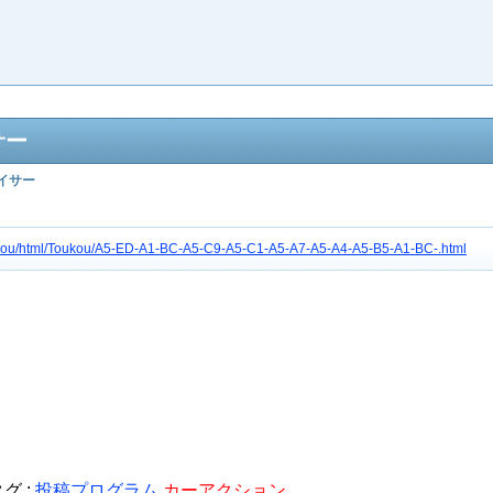
サー
イサー
tc3gou/html/Toukou/A5-ED-A1-BC-A5-C9-A5-C1-A5-A7-A5-A4-A5-B5-A1-BC-.html
グ :
投稿プログラム
カーアクション