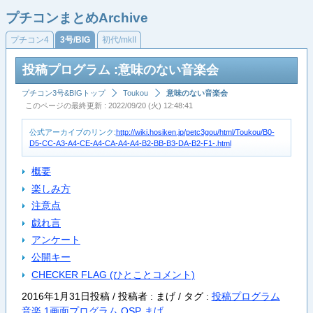
プチコンまとめArchive
プチコン4
3号/BIG
初代/mkII
投稿プログラム :意味のない音楽会
プチコン3号&BIGトップ
Toukou
意味のない音楽会
このページの最終更新 : 2022/09/20 (火) 12:48:41
公式アーカイブのリンク:
http://wiki.hosiken.jp/petc3gou/html/Toukou/B0-
D5-CC-A3-A4-CE-A4-CA-A4-A4-B2-BB-B3-DA-B2-F1-.html
概要
楽しみ方
注意点
戯れ言
アンケート
公開キー
CHECKER FLAG (ひとことコメント)
2016年1月31日投稿 / 投稿者 : まげ /
タグ :
投稿プログラム
音楽
1画面プログラム
OSP
まげ