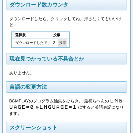
ダウンロード数カウンタ
ダウンロードしたら、クリックしてね。押さなくてもいいけ
ど・・・
選択肢
投票
2
ダウンロードしたで
現在見つかっている不具合とか
ありません。
言語の変更方法
BGMPLAYのプログラム編集をひらき、 最初らへんの
L​N​G​
を
にすると英語表記になり
U​A​G​E​=​0
L​N​G​U​A​G​E​=​1
ます。
スクリーンショット