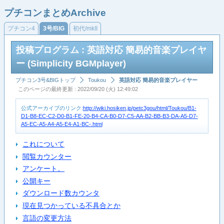
プチコンまとめArchive
プチコン4
3号/BIG
初代/mkII
投稿プログラム : 英語対応 簡易的音楽プレイヤ
ー (Simplicity BGMplayer)
プチコン3号&BIGトップ
Toukou
英語対応 簡易的音楽プレイヤー
このページの最終更新 : 2022/09/20 (火) 12:49:02
公式アーカイブのリンク:
http://wiki.hosiken.jp/petc3gou/html/Toukou/B1-
D1-B8-EC-C2-D0-B1-FE-20-B4-CA-B0-D7-C5-AA-B2-BB-B3-DA-A5-D7-
A5-EC-A5-A4-A5-E4-A1-BC-.html
これについて
閲覧カウンター
アンケート。
公開キー
ダウンロード数カウンタ
現在見つかっている不具合とか
言語の変更方法