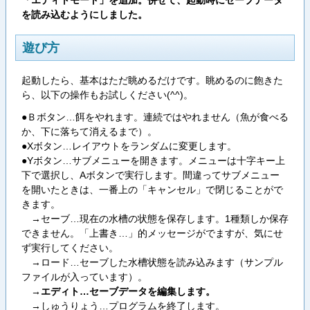
「エディトモード」を追加。併せて、起動時にセーブデータ
を読み込むようにしました。
遊び方
起動したら、基本はただ眺めるだけです。眺めるのに飽きた
ら、以下の操作もお試しください(^^)。
●Ｂボタン…餌をやれます。連続ではやれません（魚が食べる
か、下に落ちて消えるまで）。
●Xボタン…レイアウトをランダムに変更します。
●Yボタン…サブメニューを開きます。メニューは十字キー上
下で選択し、Aボタンで実行します。間違ってサブメニュー
を開いたときは、一番上の「キャンセル」で閉じることがで
きます。
→セーブ…現在の水槽の状態を保存します。1種類しか保存
できません。「上書き…」的メッセージがでますが、気にせ
ず実行してください。
→ロード…セーブした水槽状態を読み込みます（サンプル
ファイルが入っています）。
→エディト…セーブデータを編集します。
→しゅうりょう…プログラムを終了します。