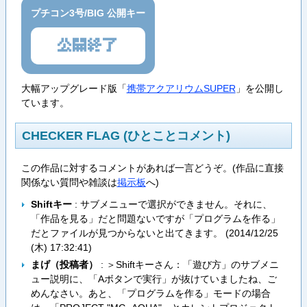
プチコン3号/BIG 公開キー
公開終了
大幅アップグレード版「
携帯アクアリウムSUPER
」を公開し
ています。
CHECKER FLAG (ひとことコメント)
この作品に対するコメントがあれば一言どうぞ。(作品に直接
関係ない質問や雑談は
掲示板
へ)
Shiftキー
: サブメニューで選択ができません。それに、
「作品を見る」だと問題ないですが「プログラムを作る」
だとファイルが見つからないと出てきます。 (
2014/12/25
(木) 17:32:41
)
まげ（投稿者）
: ＞Shiftキーさん：「遊び方」のサブメニ
ュー説明に、「Aボタンで実行」が抜けていましたね、ご
めんなさい。あと、「プログラムを作る」モードの場合