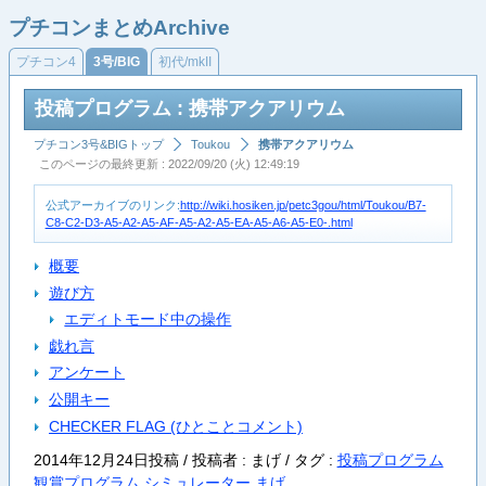
プチコンまとめArchive
プチコン4
3号/BIG
初代/mkII
投稿プログラム : 携帯アクアリウム
プチコン3号&BIGトップ
Toukou
携帯アクアリウム
このページの最終更新 : 2022/09/20 (火) 12:49:19
公式アーカイブのリンク:
http://wiki.hosiken.jp/petc3gou/html/Toukou/B7-
C8-C2-D3-A5-A2-A5-AF-A5-A2-A5-EA-A5-A6-A5-E0-.html
概要
遊び方
エディトモード中の操作
戯れ言
アンケート
公開キー
CHECKER FLAG (ひとことコメント)
2014年12月24日投稿 / 投稿者 : まげ /
タグ :
投稿プログラム
観賞プログラム
シミュレーター
まげ