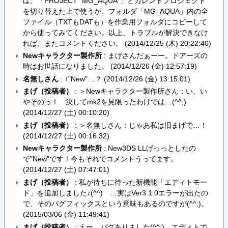
は、「PROJECT "MG_AQUA"」とカレントプロジェクト
を切り替えた上で使うか、フォルダ「MG_AQUA」内の全
ファイル（TXTもDATも）を作業用フォルダにコピーして
から使ってみてください。以上、トラブルが解決できなけ
れば、またコメントください。 (
2014/12/25 (木) 20:22:40
)
Newキャラクター製作所
: まげさんだぁーー。ドアーズの
時はお世話になりました。 (
2014/12/26 (金) 12:57:19
)
名無しさん
: ↑"New"…？ (
2014/12/26 (金) 13:15:01
)
まげ（投稿者）
: ＞Newキャラクター製作所さん：い、い
やそのっ！ 決してmk2を見限ったわけでは…(^^;)
(
2014/12/27 (土) 00:10:20
)
まげ（投稿者）
: ＞名無しさん：じゃあ私は旧まげで…！
(
2014/12/27 (土) 00:16:32
)
Newキャラクター製作所
: New3DS LLげっっとしたの
で"New"です！今もそれでコメントうってます。
(
2014/12/27 (土) 07:47:01
)
まげ（投稿者）
: 私が待ちに待った新機能「エディトモー
ド」を追加しました♪(^^) …実はVer3.1.0エラーが出たの
で、そのバグフィックスという意味もあるのですが(^^;)。
(
2015/03/06 (金) 11:49:41
)
まげ（投稿者）
: えー…バグありました(^^;)。エディトで