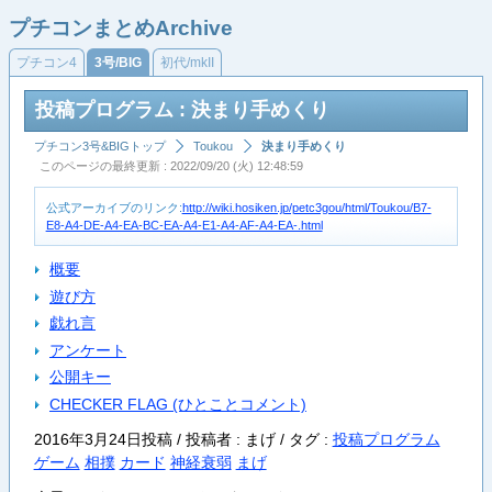
プチコンまとめArchive
プチコン4
3号/BIG
初代/mkII
投稿プログラム : 決まり手めくり
プチコン3号&BIGトップ
Toukou
決まり手めくり
このページの最終更新 : 2022/09/20 (火) 12:48:59
公式アーカイブのリンク:
http://wiki.hosiken.jp/petc3gou/html/Toukou/B7-
E8-A4-DE-A4-EA-BC-EA-A4-E1-A4-AF-A4-EA-.html
概要
遊び方
戯れ言
アンケート
公開キー
CHECKER FLAG (ひとことコメント)
2016年3月24日投稿 / 投稿者 : まげ /
タグ :
投稿プログラム
ゲーム
相撲
カード
神経衰弱
まげ