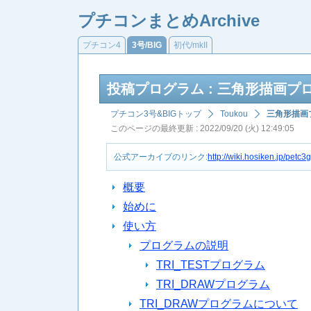
プチコンまとめArchive
プチコン4
3号/BIG
初代/mkII
投稿プログラム : 三角形描画プ
プチコン3号&BIGトップ
Toukou
三角形描画
このページの最終更新 : 2022/09/20 (火) 12:49:05
公式アーカイブのリンク:
http://wiki.hosiken.jp/pe
概要
始めに
使い方
プログラムの説明
TRI_TESTプログラム
TRI_DRAWプログラム
TRI_DRAWプログラムについて