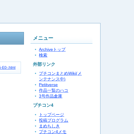
メニュー
Archiveトップ
検索
外部リンク
-E0-.html
プチコンまとめWiki(メ
ンテナンス中)
Petitverse
作品一覧のハコ
3号作品倉庫
プチコン4
トップページ
投稿プログラム
まめちしき
プチコン4メモ