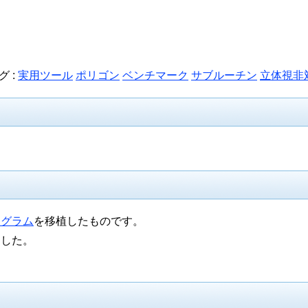
グ :
実用ツール
ポリゴン
ベンチマーク
サブルーチン
立体視非
ログラム
を移植したものです。
ました。