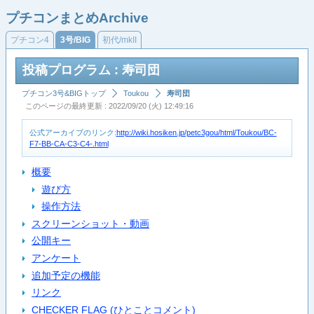
プチコンまとめArchive
プチコン4
3号/BIG
初代/mkII
投稿プログラム : 寿司団
プチコン3号&BIGトップ
Toukou
寿司団
このページの最終更新 : 2022/09/20 (火) 12:49:16
公式アーカイブのリンク:
http://wiki.hosiken.jp/petc3gou/html/Toukou/BC-
F7-BB-CA-C3-C4-.html
概要
遊び方
操作方法
スクリーンショット・動画
公開キー
アンケート
追加予定の機能
リンク
CHECKER FLAG (ひとことコメント)