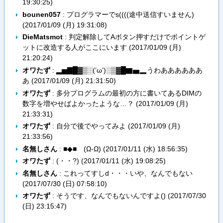
19:30:25
)
bounen057
: プログラマーでs((((途中送信すいません)
(
2017/01/09 (月) 19:31:08
)
DieMatsmot
: 判定解除してAボタン押すだけでポイントゲ
ットに改造する人がここにいます (
2017/01/09 (月)
21:20:24
)
オワたず
: ▂▅▇█▓▒░(’ω’)░▒▓█▇▅▂うわああああああ
あ (
2017/01/09 (月) 21:31:50
)
オワたず
: 多分プログラムの最初の方に書いてあるDIMの
数字を増やせばよかったような…？ (
2017/01/09 (月)
21:33:31
)
オワたず
: 自分で後でやってみよ (
2017/01/09 (月)
21:33:56
)
名無しさん
: ■◆■ (Ω-Ω) (
2017/01/11 (水) 18:56:35
)
オワたず
: (・・?) (
2017/01/11 (水) 19:08:25
)
名無しさん
: これってすしd・・・いや、なんでもない
(
2017/07/30 (日) 07:58:10
)
オワたず
: そうです、なんでもないんですよ() (
2017/07/30
(日) 23:15:47
)