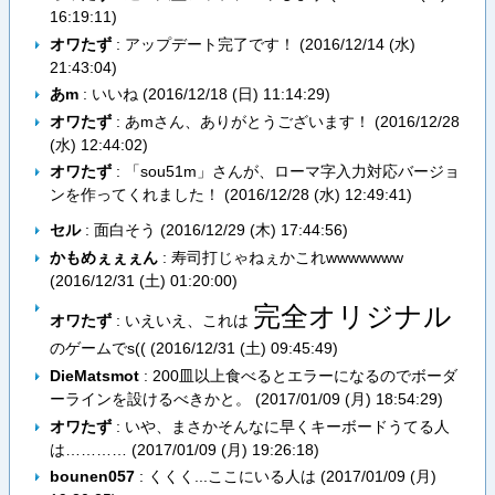
16:19:11
)
オワたず
: アップデート完了です！ (
2016/12/14 (水)
21:43:04
)
あm
: いいね (
2016/12/18 (日) 11:14:29
)
オワたず
: あmさん、ありがとうございます！ (
2016/12/28
(水) 12:44:02
)
オワたず
: 「sou51m」さんが、ローマ字入力対応バージョ
ンを作ってくれました！ (
2016/12/28 (水) 12:49:41
)
セル
: 面白そう (
2016/12/29 (木) 17:44:56
)
かもめぇぇぇん
: 寿司打じゃねぇかこれwwwwwww
(
2016/12/31 (土) 01:20:00
)
完全オリジナル
オワたず
: いえいえ、これは
のゲームでs(( (
2016/12/31 (土) 09:45:49
)
DieMatsmot
: 200皿以上食べるとエラーになるのでボーダ
ーラインを設けるべきかと。 (
2017/01/09 (月) 18:54:29
)
オワたず
: いや、まさかそんなに早くキーボードうてる人
は………… (
2017/01/09 (月) 19:26:18
)
bounen057
: くくく...ここにいる人は (
2017/01/09 (月)