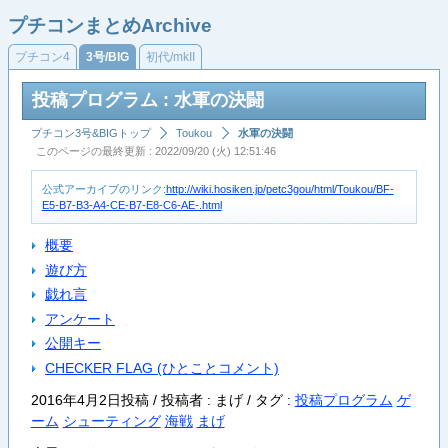
プチコンまとめArchive
プチコン4
3号/BIG
初代/mkII
投稿プログラム : 水軍の決闘
プチコン3号&BIGトップ
Toukou
水軍の決闘
このページの最終更新 : 2022/09/20 (火) 12:51:46
公式アーカイブのリンク:
http://wiki.hosiken.jp/petc3gou/html/Toukou/BF-
E5-B7-B3-A4-CE-B7-E8-C6-AE-.html
概要
遊び方
戯れ言
アンケート
公開キー
CHECKER FLAG (ひとことコメント)
2016年4月2日投稿 / 投稿者 : まげ /
タグ :
投稿プログラム
ゲ
ーム
シューティング
海戦
まげ