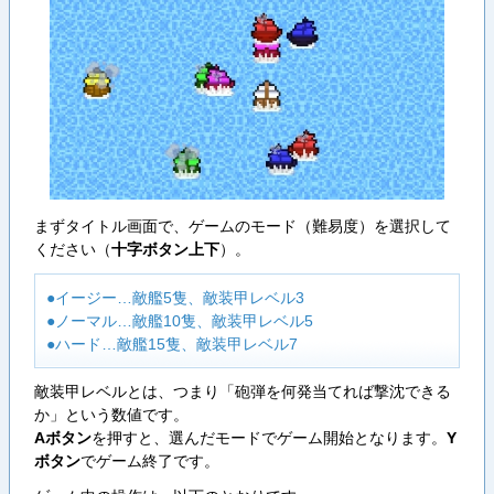
まずタイトル画面で、ゲームのモード（難易度）を選択して
ください（
十字ボタン上下
）。
●イージー…敵艦5隻、敵装甲レベル3
●ノーマル…敵艦10隻、敵装甲レベル5
●ハード…敵艦15隻、敵装甲レベル7
敵装甲レベルとは、つまり「砲弾を何発当てれば撃沈できる
か」という数値です。
Aボタン
を押すと、選んだモードでゲーム開始となります。
Y
ボタン
でゲーム終了です。