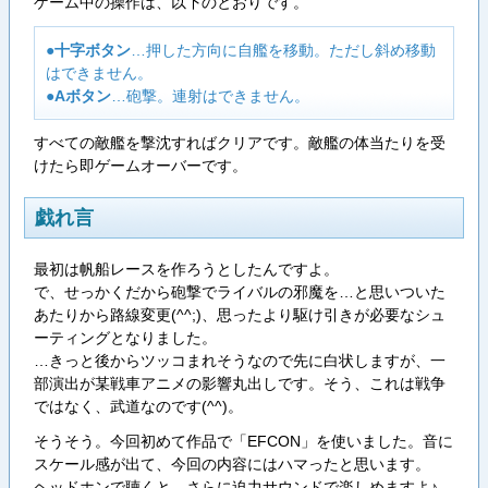
ゲーム中の操作は、以下のとおりです。
●
十字ボタン
…押した方向に自艦を移動。ただし斜め移動
はできません。
●
Aボタン
…砲撃。連射はできません。
すべての敵艦を撃沈すればクリアです。敵艦の体当たりを受
けたら即ゲームオーバーです。
戯れ言
最初は帆船レースを作ろうとしたんですよ。
で、せっかくだから砲撃でライバルの邪魔を…と思いついた
あたりから路線変更(^^;)、思ったより駆け引きが必要なシュ
ーティングとなりました。
…きっと後からツッコまれそうなので先に白状しますが、一
部演出が某戦車アニメの影響丸出しです。そう、これは戦争
ではなく、武道なのです(^^)。
そうそう。今回初めて作品で「EFCON」を使いました。音に
スケール感が出て、今回の内容にはハマったと思います。
ヘッドホンで聴くと、さらに迫力サウンドで楽しめますよ♪