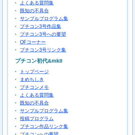
よくある質問集
既知の不具合
サンプルプログラム集
プチコン3号作品集
プチコン3号への要望
OFコーナー
プチコン3号リンク集
プチコン初代&mkII
トップページ
まめちしき
プチコンメモ
よくある質問集
既知の不具合
サンプルプログラム集
投稿プログラム
プチコン作品リンク集
プチコンへの要望