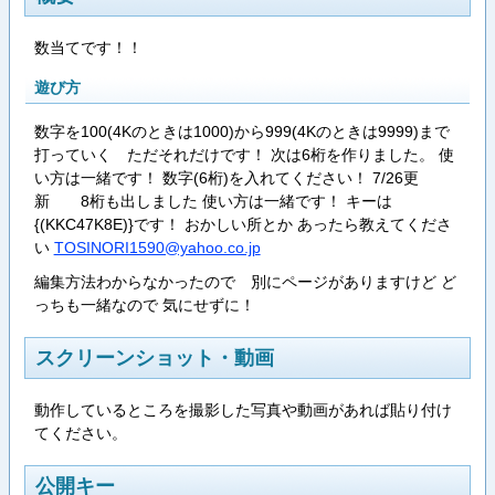
数当てです！！
遊び方
数字を100(4Kのときは1000)から999(4Kのときは9999)まで
打っていく ただそれだけです！ 次は6桁を作りました。 使
い方は一緒です！ 数字(6桁)を入れてください！ 7/26更
新 8桁も出しました 使い方は一緒です！ キーは
{(KKC47K8E)}です！ おかしい所とか あったら教えてくださ
い
TOSINORI1590@yahoo.co.jp
編集方法わからなかったので 別にページがありますけど ど
っちも一緒なので 気にせずに！
スクリーンショット・動画
動作しているところを撮影した写真や動画があれば貼り付け
てください。
公開キー