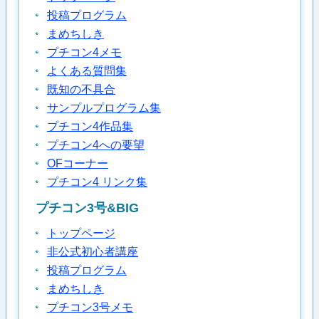
投稿プログラム
まめちしき
プチコン4メモ
よくある質問集
既知の不具合
サンプルプログラム集
プチコン4作品集
プチコン4への要望
OFコーナー
プチコン4 リンク集
プチコン3号&BIG
トップページ
非公式初心者講座
投稿プログラム
まめちしき
プチコン3号メモ