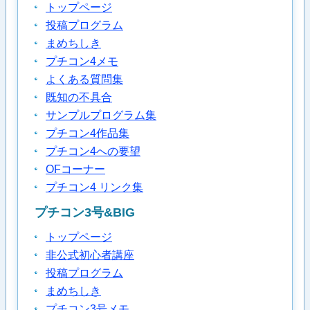
トップページ
投稿プログラム
まめちしき
プチコン4メモ
よくある質問集
既知の不具合
サンプルプログラム集
プチコン4作品集
プチコン4への要望
OFコーナー
プチコン4 リンク集
プチコン3号&BIG
トップページ
非公式初心者講座
投稿プログラム
まめちしき
プチコン3号メモ