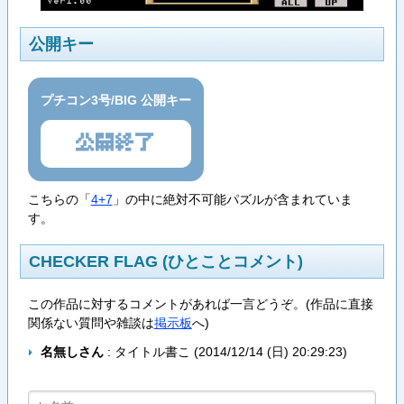
公開キー
プチコン3号/BIG 公開キー
公開終了
こちらの「
4+7
」の中に絶対不可能パズルが含まれていま
す。
CHECKER FLAG (ひとことコメント)
この作品に対するコメントがあれば一言どうぞ。(作品に直接
関係ない質問や雑談は
掲示板
へ)
名無しさん
: タイトル書こ (
2014/12/14 (日) 20:29:23
)