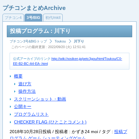
プチコンまとめArchive
プチコン4
3号/BIG
初代/mkII
投稿プログラム : 川下り
プチコン3号&BIGトップ
Toukou
川下り
このページの最終更新 : 2022/09/20 (火) 12:51:41
公式アーカイブのリンク:
http://wiki.hosiken.jp/petc3gou/html/Toukou/C0-
EE-B2-BC-A4-EA-.html
概要
遊び方
操作方法
スクリーンショット・動画
公開キー
プログラムリスト
CHECKER FLAG (ひとことコメント)
2018年10月28日投稿 / 投稿者 : かずき24 moi /
タグ :
投稿プ
ログラム
ゲーム
シューティングゲーム