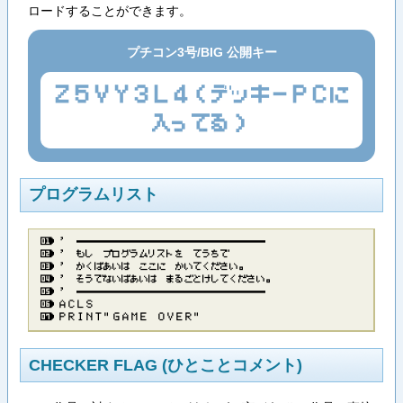
ロードすることができます。
プチコン3号/BIG 公開キー
Z5VY3L4(デッキーPCに
入ってる)
プログラムリスト
’​ ​─​─​─​─​─​─​─​─​─​─​─​─​─​─​─​─​─​─​─​─​─
’​ ​も​し​ ​プ​ロ​グ​ラ​ム​リ​ス​ト​を​ ​て​う​ち​で
’​ ​か​く​ば​あ​い​は​ ​こ​こ​に​ ​か​い​て​く​だ​さ​い​。
’​ ​そ​う​で​な​い​ば​あ​い​は​ ​ま​る​ご​と​け​し​て​く​だ​さ​い​。
’​ ​─​─​─​─​─​─​─​─​─​─​─​─​─​─​─​─​─​─​─​─​─
Ａ​Ｃ​Ｌ​Ｓ
Ｐ​Ｒ​Ｉ​Ｎ​Ｔ​”​Ｇ​Ａ​Ｍ​Ｅ​ ​Ｏ​Ｖ​Ｅ​Ｒ​”
CHECKER FLAG (ひとことコメント)