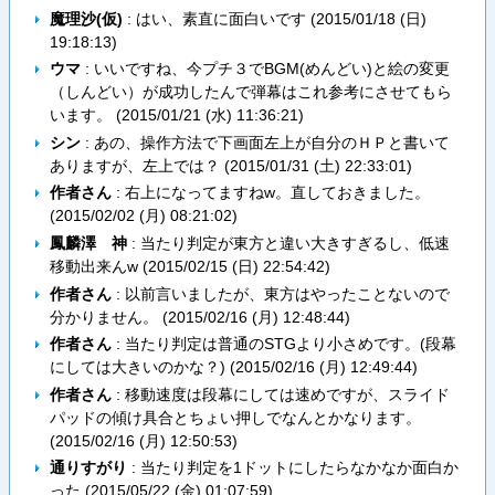
魔理沙(仮)
: はい、素直に面白いです (
2015/01/18 (日)
19:18:13
)
ウマ
: いいですね、今プチ３でBGM(めんどい)と絵の変更
（しんどい）が成功したんで弾幕はこれ参考にさせてもら
います。 (
2015/01/21 (水) 11:36:21
)
シン
: あの、操作方法で下画面左上が自分のＨＰと書いて
ありますが、左上では？ (
2015/01/31 (土) 22:33:01
)
作者さん
: 右上になってますねw。直しておきました。
(
2015/02/02 (月) 08:21:02
)
鳳麟澤 神
: 当たり判定が東方と違い大きすぎるし、低速
移動出来んw (
2015/02/15 (日) 22:54:42
)
作者さん
: 以前言いましたが、東方はやったことないので
分かりません。 (
2015/02/16 (月) 12:48:44
)
作者さん
: 当たり判定は普通のSTGより小さめです。(段幕
にしては大きいのかな？) (
2015/02/16 (月) 12:49:44
)
作者さん
: 移動速度は段幕にしては速めですが、スライド
パッドの傾け具合とちょい押しでなんとかなります。
(
2015/02/16 (月) 12:50:53
)
通りすがり
: 当たり判定を1ドットにしたらなかなか面白か
った (
2015/05/22 (金) 01:07:59
)