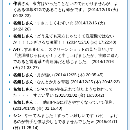
作者さん
: 東方はやったことないのでわかりませんが、よ
くある弾幕STGであることは確かです。 (
2014/12/16 (火)
00:38:23
)
名無しさん
: すさまじくむずい☆ (
2014/12/16 (火)
14:24:26
)
名無しさん
: どう見ても東方じゃなくて洗濯機ではない
か！！！ふざけるな凌駕！！ (
2014/12/16 (火) 17:22:48
)
A47
: すみません、スクリーンショットの見た目だけで
「洗濯機じゃねえか！」と申し上げましたが、実際に遊ん
でみると雷電系の高速弾だと感じました。 (
2014/12/16
(火) 21:33:27
)
名無しさん
: 月が強い (
2014/12/25 (木) 20:35:45
)
名無しさん
: なんとか月を撃破 (
2014/12/25 (木) 20:43:23
)
名無しさん
: SPANIMの存在忘れて似たような物作って
た・・・ すごい早い (
2015/01/02 (金) 16:38:42
)
名無しさん
: ↓ 他のPRGに行きやすくなっていて便利。
(
2015/01/09 (金) 01:15:40
)
シン
: やってみました！すっごい難しいです（汗） よけ
るのが苦手な僕は少しもできませんでしたｗ (
2015/01/11
(日) 11:25:14
)