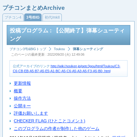
プチコンまとめArchive
プチコン4
3号/BIG
初代/mkII
投稿プログラム : 【公開終了】弾幕シューティ
ング
プチコン3号&BIGトップ
Toukou
弾幕シューティング
このページの最終更新 : 2022/09/20 (火) 12:49:06
公式アーカイブのリンク:
http://wiki.hosiken.jp/petc3gou/html/Toukou/C3-
C6-CB-EB-A5-B7-A5-E5-A1-BC-A5-C6-A5-A3-A5-F3-A5-B0-.html
更新情報
概要
操作方法
公開キー
評価お願いします
CHECKER FLAG (ひとことコメント)
このプログラムの作者が制作した他のゲーム