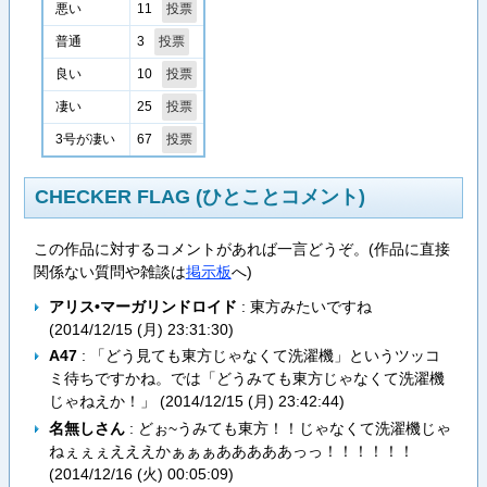
11
悪い
3
普通
10
良い
25
凄い
67
3号が凄い
CHECKER FLAG (ひとことコメント)
この作品に対するコメントがあれば一言どうぞ。(作品に直接
関係ない質問や雑談は
掲示板
へ)
アリス•マーガリンドロイド
: 東方みたいですね
(
2014/12/15 (月) 23:31:30
)
A47
: 「どう見ても東方じゃなくて洗濯機」というツッコ
ミ待ちですかね。では「どうみても東方じゃなくて洗濯機
じゃねえか！」 (
2014/12/15 (月) 23:42:44
)
名無しさん
: どぉ~うみても東方！！じゃなくて洗濯機じゃ
ねぇぇぇえええかぁぁぁあああああっっ！！！！！！
(
2014/12/16 (火) 00:05:09
)