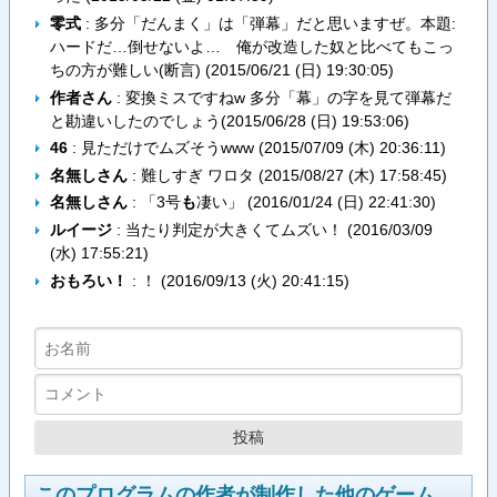
零式
: 多分「だんまく」は「弾幕」だと思いますぜ。本題:
ハードだ…倒せないよ… 俺が改造した奴と比べてもこっ
ちの方が難しい(断言) (
2015/06/21 (日) 19:30:05
)
作者さん
: 変換ミスですねw 多分「幕」の字を見て弾幕だ
と勘違いしたのでしょう(
2015/06/28 (日) 19:53:06
)
46
: 見ただけでムズそうwww (
2015/07/09 (木) 20:36:11
)
名無しさん
: 難しすぎ ワロタ (
2015/08/27 (木) 17:58:45
)
名無しさん
: 「3号
も
凄い」 (
2016/01/24 (日) 22:41:30
)
ルイージ
: 当たり判定が大きくてムズい！ (
2016/03/09
(水) 17:55:21
)
おもろい！
: ！ (
2016/09/13 (火) 20:41:15
)
このプログラムの作者が制作した他のゲーム