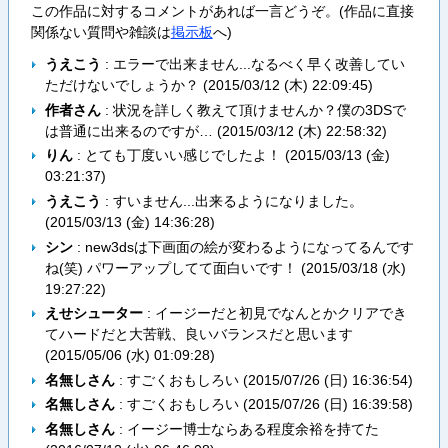
この作品に対するコメントがあれば一言どうぞ。(作品に直接
関係ない質問や雑談は
掲示板
へ)
うえこう
: エラーで出来ません...なるべく早く改善してい
ただけないでしょうか？ (
2015/03/12 (木) 22:09:45
)
作者さん
: 状況を詳しく教えて頂けませんか？僕の3DSで
は普通に出来るのですが… (
2015/03/12 (木) 22:58:32
)
りん
: とても丁度いい感じでしたよ！ (
2015/03/13 (金)
03:21:37
)
うえこう
: すいません...出来るようになりました。
(
2015/03/13 (金) 14:36:28
)
シン
: new3dsは下画面の絵が変わるようになってるんです
ね(笑) パワーアップしてて面白いです！ (
2015/03/18 (水)
19:27:22
)
えせシューター
: イージーだと初見でなんとかクリアでき
てハードだと大苦戦、良いバランスだと思います
(
2015/05/06 (水) 01:09:28
)
名無しさん
: すごくおもしろい (
2015/07/26 (日) 16:36:54
)
名無しさん
: すごくおもしろい (
2015/07/26 (日) 16:39:58
)
名無しさん
: イージー博士ならある程度余裕を持てた