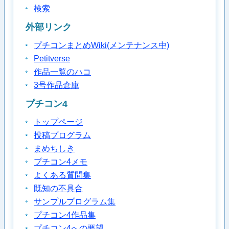
検索
外部リンク
プチコンまとめWiki(メンテナンス中)
Petitverse
作品一覧のハコ
3号作品倉庫
プチコン4
トップページ
投稿プログラム
まめちしき
プチコン4メモ
よくある質問集
既知の不具合
サンプルプログラム集
プチコン4作品集
プチコン4への要望