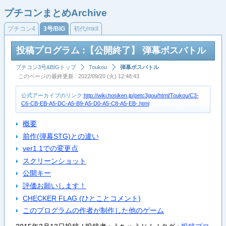
プチコンまとめArchive
プチコン4
3号/BIG
初代/mkII
投稿プログラム :【公開終了】 弾幕ボスバトル
プチコン3号&BIGトップ
Toukou
弾幕ボスバトル
このページの最終更新 : 2022/09/20 (火) 12:48:43
公式アーカイブのリンク:
http://wiki.hosiken.jp/petc3gou/html/Toukou/C3-
C6-CB-EB-A5-DC-A5-B9-A5-D0-A5-C8-A5-EB-.html
概要
前作(弾幕STG)との違い
ver1.1での変更点
スクリーンショット
公開キー
評価お願いします！
CHECKER FLAG (ひとことコメント)
このプログラムの作者が制作した他のゲーム