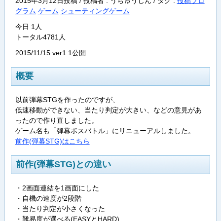
2015年3月12日投稿 / 投稿者 : うちゅうじん /
タグ :
投稿プロ
グラム
ゲーム
シューティングゲーム
今日 1人
トータル4781人
2015/11/15 ver1.1公開
概要
以前弾幕STGを作ったのですが、
低速移動ができない、当たり判定が大きい、などの意見があ
ったので作り直しました。
ゲーム名も「弾幕ボスバトル」にリニューアルしました。
前作(弾幕STG)はこちら
前作(弾幕STG)との違い
・2画面連結を1画面にした
・自機の速度が2段階
・当たり判定が小さくなった
・難易度が選べる(EASYとHARD)