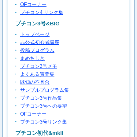
OFコーナー
プチコン4 リンク集
プチコン3号&BIG
トップページ
非公式初心者講座
投稿プログラム
まめちしき
プチコン3号メモ
よくある質問集
既知の不具合
サンプルプログラム集
プチコン3号作品集
プチコン3号への要望
OFコーナー
プチコン3号リンク集
プチコン初代&mkII