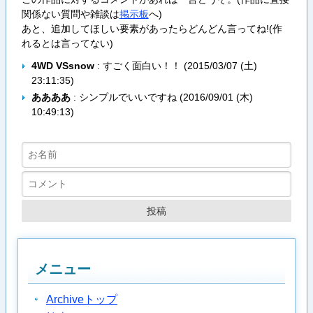
関係ない質問や雑談は
掲示板
へ)
あと、追加してほしい要素があったらどんどん言ってね!(作
れるとは言ってない)
4WD VSsnow
: すごく面白い！！ (
2015/03/07 (土)
23:11:35
)
ああああ
: シンプルでいいですね (
2016/09/01 (木)
10:49:13
)
メニュー
Archiveトップ