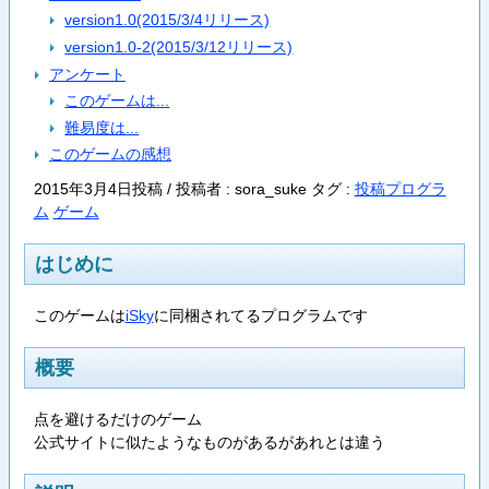
version1.0(2015/3/4リリース)
version1.0-2(2015/3/12リリース)
アンケート
このゲームは...
難易度は...
このゲームの感想
2015年3月4日投稿 / 投稿者 : sora_suke
タグ :
投稿プログラ
ム
ゲーム
はじめに
このゲームは
iSky
に同梱されてるプログラムです
概要
点を避けるだけのゲーム
公式サイトに似たようなものがあるがあれとは違う