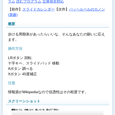
ラム
読むプログラム
立体視非対応
【前作】
スライドカレンダー
【次作】
パッヘルベルのカノン
(原曲)
概要
歩ける周期表があったらいいな、そんなあなたの願いに応え
ます。
操作方法
LRボタン 回転
十字キー、スライドパッド 移動
Aボタン 調べる
Xボタン 45度補正
注意
情報源がWikipediaなので信憑性はその程度です。
スクリーンショット