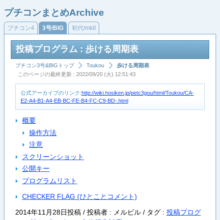
プチコンまとめArchive
プチコン4
3号/BIG
初代/mkII
投稿プログラム : 歩ける周期表
プチコン3号&BIGトップ
Toukou
歩ける周期表
このページの最終更新 : 2022/09/20 (火) 12:51:43
公式アーカイブのリンク:
http://wiki.hosiken.jp/petc3gou/html/Toukou/CA-
E2-A4-B1-A4-EB-BC-FE-B4-FC-C9-BD-.html
概要
操作方法
注意
スクリーンショット
公開キー
プログラムリスト
CHECKER FLAG (ひとことコメント)
2014年11月28日投稿 / 投稿者 : メルビル /
タグ :
投稿プログ