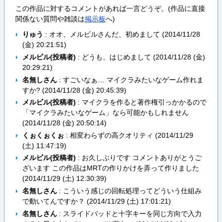
この作品に対するコメントがあれば一言どうぞ。(作品に直接
関係ない質問や雑談は
掲示板
へ)
りゅう
: オオ、メルビルさんだ、初めまして (
2014/11/28
(金) 20:21:51
)
メルビル(投稿者)
: どうも、はじめまして (
2014/11/28 (金)
20:29:21
)
名無しさん
: すごいなぁ… マイクラみたいなゲーム作れま
すか? (
2014/11/28 (金) 20:45:39
)
メルビル(投稿者)
: マイクラを作ると著作権引っかかるので
「マイクラみたいなゲーム」なら可能かもしれません
(
2014/11/28 (金) 20:50:14
)
くぉくぉくぉ
: 相変わらずの高クオリティ (
2014/11/29
(土) 11:47:19
)
メルビル(投稿者)
: お久しぶりです コメントありがとうご
ざいます この作品はMRTの作りかけを弄って作りました
(
2014/11/29 (土) 12:30:39
)
名無しさん
: こういう感じの回転処理ってどういう仕組み
で動いてんですか？ (
2014/11/29 (土) 17:01:21
)
名無しさん
: スライドパッドと十字キーを同じ方向で入力