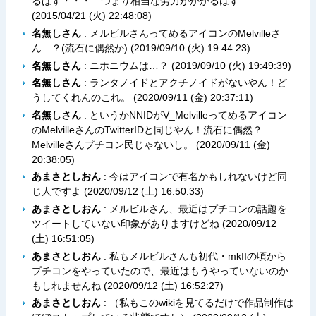
るはず・・・ つまり相当な労力がかかるはず
(
2015/04/21 (火) 22:48:08
)
名無しさん
: メルビルさんってめるアイコンのMelvilleさ
ん…？(流石に偶然か) (
2019/09/10 (火) 19:44:23
)
名無しさん
: ニホニウムは…？ (
2019/09/10 (火) 19:49:39
)
名無しさん
: ランタノイドとアクチノイドがないやん！ど
うしてくれんのこれ。 (
2020/09/11 (金) 20:37:11
)
名無しさん
: というかNNIDがV_Melvilleってめるアイコン
のMelvilleさんのTwitterIDと同じやん！流石に偶然？
Melvilleさんプチコン民じゃないし。 (
2020/09/11 (金)
20:38:05
)
あまさとしおん
: 今はアイコンで有名かもしれないけど同
じ人ですよ (
2020/09/12 (土) 16:50:33
)
あまさとしおん
: メルビルさん、最近はプチコンの話題を
ツイートしていない印象がありますけどね (
2020/09/12
(土) 16:51:05
)
あまさとしおん
: 私もメルビルさんも初代・mkIIの頃から
プチコンをやっていたので、最近はもうやっていないのか
もしれませんね (
2020/09/12 (土) 16:52:27
)
あまさとしおん
: （私もこのwikiを見てるだけで作品制作は