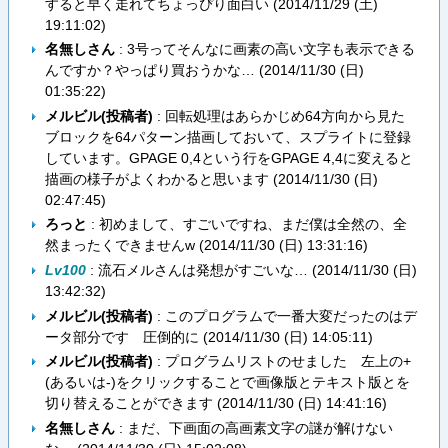
すると早く走れてちょっぴり面白い (
2014/11/29 (土)
19:11:02
)
名無しさん
: 3号ってそんなに画素の高い文字も表示できる
んですか？やっぱり買おうかな… (
2014/11/30 (日)
01:35:22
)
メルビル(投稿者)
: 回転処理はあらかじめ64方向から見た
ブロックを64パターン描画しておいて、スプライトに登録
しています。GPAGE 0,4という行をGPAGE 4,4に変えると
描画の様子がよくわかると思います (
2014/11/30 (日)
02:47:45
)
ろっと
: 初めまして、すごいですね、まだ僕は全然の、全
然まったくできませんw (
2014/11/30 (日) 13:31:16
)
Lv100
: 流石メルさんは発想がすごいな… (
2014/11/30 (日)
13:42:32
)
メルビル(投稿者)
: このプログラムで一番大変だったのはデ
ータ部分です 圧倒的に (
2014/11/30 (日) 14:05:11
)
メルビル(投稿者)
: プログラムリストのせました 左上の+
(あるいは-)をクリックすることで画像版とテキスト版とを
切り替えることができます (
2014/11/30 (日) 14:41:16
)
名無しさん
: まだ、下画面の高画素文字の謎が解けない