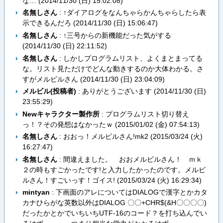
な… (
2014/11/30 (日) 15:02:08
)
名無しさん
: ↑ダイアログをなんちゃらかんちゃらしたら表
示できるんだろ (
2014/11/30 (日) 15:06:47
)
名無しさん
: ↑三号からの新機能だった気がする
(
2014/11/30 (日) 22:11:52
)
名無しさん
: しかしプログラムリスト、よくまとまってる
な。リスト見ただけでどんな動きするのか大体わかる。さ
すがメルビルさん (
2014/11/30 (日) 23:04:09
)
メルビル(投稿者)
: ありがとうございます (
2014/11/30 (日)
23:55:29
)
Newキャラクター製作所
: プログラムリスト切り替え
っ！？その発想はなかったｗ (
2015/01/02 (金) 07:54:13
)
名無しさん
: おおっ！メルビルさん!mk2 (
2015/03/24 (火)
16:27:47
)
名無しさん
: 間違えました。 おおメルビルさん！ ｍｋ
２の時もすごかったです!と入力したかったのです。メルビ
ルさん！すごいっす！ゴイス! (
2015/03/24 (火) 16:29:34
)
mintyan
: 下画面のアレについてはDIALOGで漢字とかカタ
カナひらがな英数以外はDIALOG 〇〇+CHR$(&H〇〇〇〇)
だったかとかでいちいちUTF-16のコード？を打ち込んでい