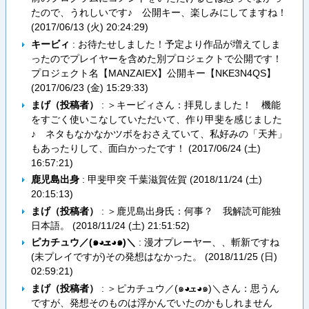
たので、うれしいです♪ 公開キー、楽しみにしてますね！
(
2017/06/13 (火) 20:24:29
)
キービィ
: お待たせしました！予定より作品が増えてしま
ったのでプレイヤーを含めた別プロジェクトで公開です！
プロジェクト名【MANZAIEX】公開キー【NKE3N4QS】
(
2017/06/23 (金) 15:29:33
)
まげ（投稿者）
: ＞キービィさん：拝見しました！ 機能
をすごく使いこなしていただいて、作り甲斐を感じました
♪ ネタもなかなかツボをおさえていて、私好みの「天丼」
もあったりして、面白かったです！ (
2017/06/24 (土)
16:57:21
)
鹿児島出身
: 甲斐甲突 千葉滋賀佐賀 (
2018/11/24 (土)
20:15:13
)
まげ（投稿者）
: ＞鹿児島出身氏：何事？ 我解読可能独
日本語。 (
2018/11/24 (土) 21:51:52
)
ピカチュウ／(๑◕ܫ◕๑)＼
: 漫才プレーヤー、、斬新ですね
(未プレイですが)その発想はなかった。 (
2018/11/25 (日)
02:59:21
)
まげ（投稿者）
: ＞ピカチュウ／(๑◕ܫ◕๑)＼さん：思うん
ですが、発想そのものは浮かんでいたのかもしれません