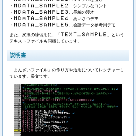
・
…シンプルなコント
M​D​A​T​A​_​S​A​M​P​L​E​2
・
…長編の漫才
M​D​A​T​A​_​S​A​M​P​L​E​3
・
…あいさつデモ
M​D​A​T​A​_​S​A​M​P​L​E​4
・
…会話データ参考用デモ
M​D​A​T​A​_​S​A​M​P​L​E​5
また、変換の練習用に、「
」という
T​E​X​T​_​S​A​M​P​L​E
テキストファイルも同梱しています。
説明書
「まんざいファイル」の作り方や活用についてレクチャーし
ています。長文です。