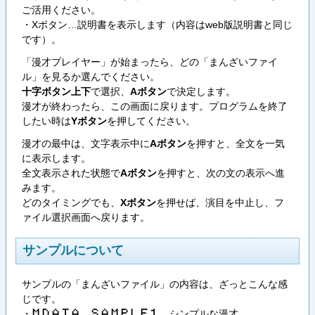
ご活用ください。
・Xボタン…説明書を表示します（内容はweb版説明書と同じ
です）。
「漫才プレイヤー」が始まったら、どの「まんざいファイ
ル」を見るか選んでください。
十字ボタン上下
で選択、
Aボタン
で決定します。
漫才が終わったら、この画面に戻ります。プログラムを終了
したい時は
Yボタン
を押してください。
漫才の最中は、文字表示中に
Aボタン
を押すと、全文を一気
に表示します。
全文表示された状態で
Aボタン
を押すと、次の文の表示へ進
みます。
どのタイミングでも、
Xボタン
を押せば、演目を中止し、フ
ァイル選択画面へ戻ります。
サンプルについて
サンプルの「まんざいファイル」の内容は、ざっとこんな感
じです。
・
…シンプルな漫才
M​D​A​T​A​_​S​A​M​P​L​E​1