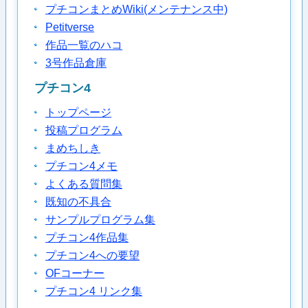
プチコンまとめWiki(メンテナンス中)
Petitverse
作品一覧のハコ
3号作品倉庫
プチコン4
トップページ
投稿プログラム
まめちしき
プチコン4メモ
よくある質問集
既知の不具合
サンプルプログラム集
プチコン4作品集
プチコン4への要望
OFコーナー
プチコン4 リンク集