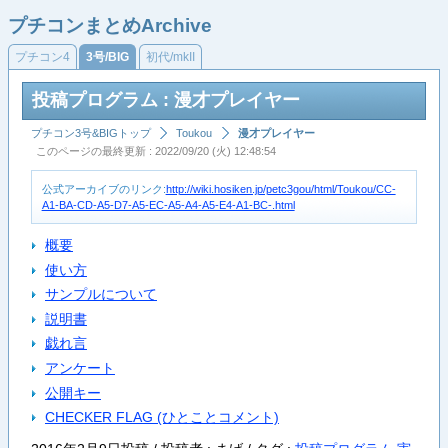
プチコンまとめArchive
プチコン4
3号/BIG
初代/mkII
投稿プログラム : 漫才プレイヤー
プチコン3号&BIGトップ
Toukou
漫才プレイヤー
このページの最終更新 : 2022/09/20 (火) 12:48:54
公式アーカイブのリンク:
http://wiki.hosiken.jp/petc3gou/html/Toukou/CC-
A1-BA-CD-A5-D7-A5-EC-A5-A4-A5-E4-A1-BC-.html
概要
使い方
サンプルについて
説明書
戯れ言
アンケート
公開キー
CHECKER FLAG (ひとことコメント)