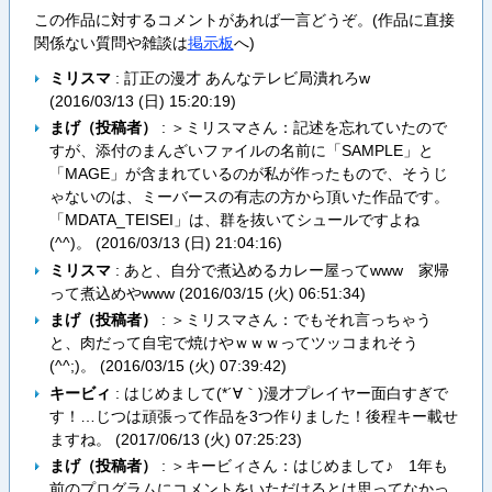
この作品に対するコメントがあれば一言どうぞ。(作品に直接
関係ない質問や雑談は
掲示板
へ)
ミリスマ
: 訂正の漫才 あんなテレビ局潰れろw
(
2016/03/13 (日) 15:20:19
)
まげ（投稿者）
: ＞ミリスマさん：記述を忘れていたので
すが、添付のまんざいファイルの名前に「SAMPLE」と
「MAGE」が含まれているのが私が作ったもので、そうじ
ゃないのは、ミーバースの有志の方から頂いた作品です。
「MDATA_TEISEI」は、群を抜いてシュールですよね
(^^)。 (
2016/03/13 (日) 21:04:16
)
ミリスマ
: あと、自分で煮込めるカレー屋ってwww 家帰
って煮込めやwww (
2016/03/15 (火) 06:51:34
)
まげ（投稿者）
: ＞ミリスマさん：でもそれ言っちゃう
と、肉だって自宅で焼けやｗｗｗってツッコまれそう
(^^;)。 (
2016/03/15 (火) 07:39:42
)
キービィ
: はじめまして(*´∀｀)漫才プレイヤー面白すぎで
す！…じつは頑張って作品を3つ作りました！後程キー載せ
ますね。 (
2017/06/13 (火) 07:25:23
)
まげ（投稿者）
: ＞キービィさん：はじめまして♪ 1年も
前のプログラムにコメントをいただけるとは思ってなかっ