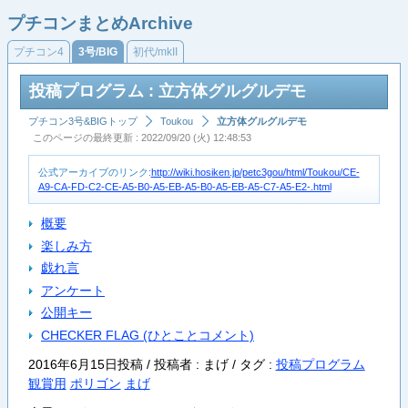
プチコンまとめArchive
プチコン4
3号/BIG
初代/mkII
投稿プログラム : 立方体グルグルデモ
プチコン3号&BIGトップ
Toukou
立方体グルグルデモ
このページの最終更新 : 2022/09/20 (火) 12:48:53
公式アーカイブのリンク:
http://wiki.hosiken.jp/petc3gou/html/Toukou/CE-
A9-CA-FD-C2-CE-A5-B0-A5-EB-A5-B0-A5-EB-A5-C7-A5-E2-.html
概要
楽しみ方
戯れ言
アンケート
公開キー
CHECKER FLAG (ひとことコメント)
2016年6月15日投稿 / 投稿者 : まげ /
タグ :
投稿プログラム
観賞用
ポリゴン
まげ