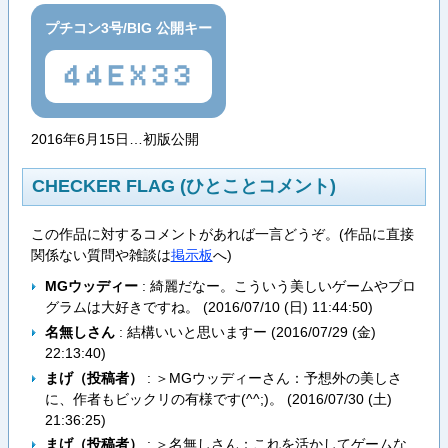
プチコン3号/BIG 公開キー
44EX33
2016年6月15日…初版公開
CHECKER FLAG (ひとことコメント)
この作品に対するコメントがあれば一言どうぞ。(作品に直接
関係ない質問や雑談は
掲示板
へ)
MGウッディー
: 綺麗だなー。こういう美しいゲームやプロ
グラムは大好きですね。 (
2016/07/10 (日) 11:44:50
)
名無しさん
: 結構いいと思いますー (
2016/07/29 (金)
22:13:40
)
まげ（投稿者）
: ＞MGウッディーさん：予想外の美しさ
に、作者もビックリの有様です(^^;)。 (
2016/07/30 (土)
21:36:25
)
まげ（投稿者）
: ＞名無しさん：これを活かしてゲームな