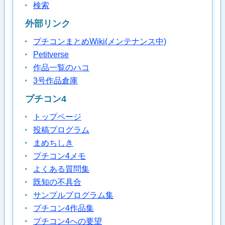
検索
外部リンク
プチコンまとめWiki(メンテナンス中)
Petitverse
作品一覧のハコ
3号作品倉庫
プチコン4
トップページ
投稿プログラム
まめちしき
プチコン4メモ
よくある質問集
既知の不具合
サンプルプログラム集
プチコン4作品集
プチコン4への要望