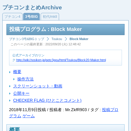
プチコンまとめArchive
プチコン4
3号/BIG
初代/mkII
投稿プログラム : Block Maker
プチコン3号&BIGトップ
Toukou
Block Maker
このページの最終更新 : 2022/09/20 (火) 12:48:42
公式アーカイブのリン
ク:
http://wiki.hosiken.jp/petc3gou/html/Toukou/Block20-Maker.html
概要
操作方法
スクリーンショット・動画
公開キー
CHECKER FLAG (ひとことコメント)
2018年11月9日投稿 / 投稿者 : Mr.ZkfR903 /
タグ :
投稿プロ
グラム
ゲーム
概要