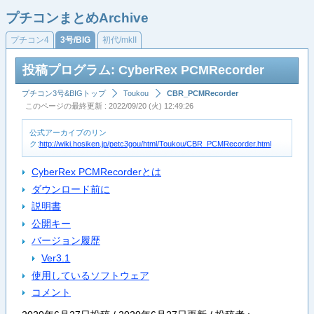
プチコンまとめArchive
プチコン4
3号/BIG
初代/mkII
投稿プログラム: CyberRex PCMRecorder
プチコン3号&BIGトップ
Toukou
CBR_PCMRecorder
このページの最終更新 : 2022/09/20 (火) 12:49:26
公式アーカイブのリン
ク:
http://wiki.hosiken.jp/petc3gou/html/Toukou/CBR_PCMRecorder.html
CyberRex PCMRecorderとは
ダウンロード前に
説明書
公開キー
バージョン履歴
Ver3.1
使用しているソフトウェア
コメント