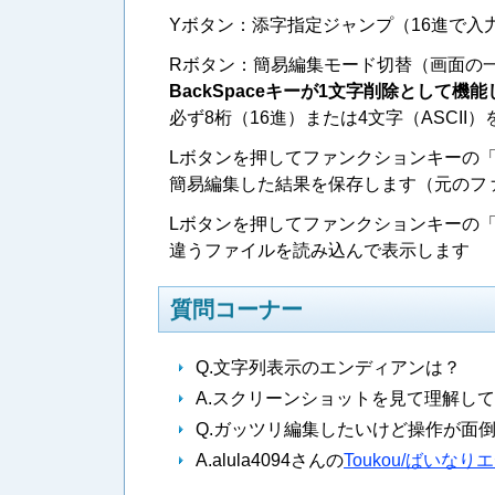
Yボタン：添字指定ジャンプ（16進で入
Rボタン：簡易編集モード切替（画面の一
BackSpaceキーが1文字削除とし
必ず8桁（16進）または4文字（ASCI
Lボタンを押してファンクションキーの「
簡易編集した結果を保存します（元のファ
Lボタンを押してファンクションキーの「
違うファイルを読み込んで表示します
質問コーナー
Q.文字列表示のエンディアンは？
A.スクリーンショットを見て理解し
Q.ガッツリ編集したいけど操作が面
A.alula4094さんの
Toukou/ばいなり