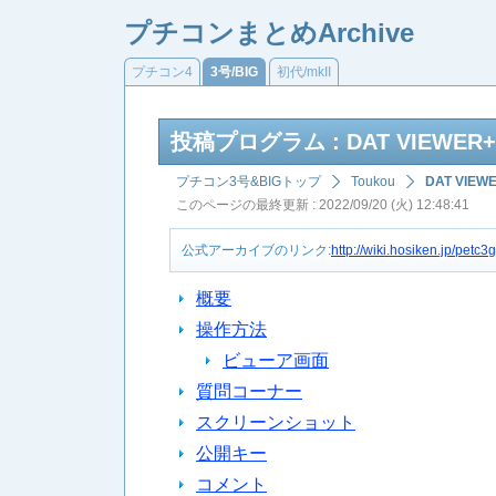
プチコンまとめArchive
プチコン4
3号/BIG
初代/mkII
投稿プログラム : DAT VIEWER+
プチコン3号&BIGトップ
Toukou
DAT VIEW
このページの最終更新 : 2022/09/20 (火) 12:48:41
公式アーカイブのリンク:
http://wiki.hosiken.jp/pe
概要
操作方法
ビューア画面
質問コーナー
スクリーンショット
公開キー
コメント