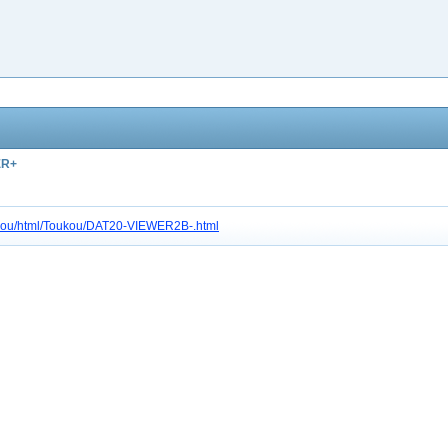
ER+
tc3gou/html/Toukou/DAT20-VIEWER2B-.html