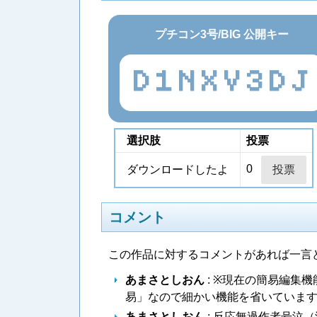
プチコン3号/BIG 公開キー
D1NXV3DJ
選択肢
投票
0
ダウンロードしたよ
コメント
この作品に対するコメントがあれば一言
あまさとしおん
: ※現在の簡易編集機
易」なので細かい機能を省いています）
あまさとしおん
: 反応無過作者号泣（