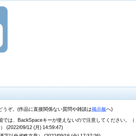
どうぞ。(作品に直接関係ない質問や雑談は
掲示板
へ)
能では、BackSpaceキーが使えないので注意してください。（
 (
2022/09/12 (月) 14:59:47
)
漢字以外省略文章） (
2022/09/16 (金) 17:37:26
)