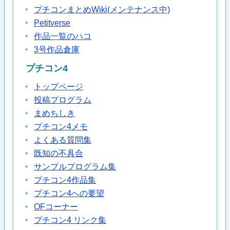
プチコンまとめWiki(メンテナンス中)
Petitverse
作品一覧のハコ
3号作品倉庫
プチコン4
トップページ
投稿プログラム
まめちしき
プチコン4メモ
よくある質問集
既知の不具合
サンプルプログラム集
プチコン4作品集
プチコン4への要望
OFコーナー
プチコン4 リンク集