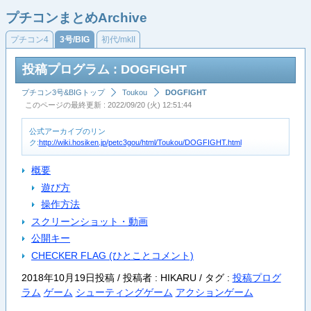
プチコンまとめArchive
プチコン4
3号/BIG
初代/mkII
投稿プログラム : DOGFIGHT
プチコン3号&BIGトップ
Toukou
DOGFIGHT
このページの最終更新 : 2022/09/20 (火) 12:51:44
公式アーカイブのリン
ク:
http://wiki.hosiken.jp/petc3gou/html/Toukou/DOGFIGHT.html
概要
遊び方
操作方法
スクリーンショット・動画
公開キー
CHECKER FLAG (ひとことコメント)
2018年10月19日投稿 / 投稿者 : HIKARU /
タグ :
投稿プログ
ラム
ゲーム
シューティングゲーム
アクションゲーム