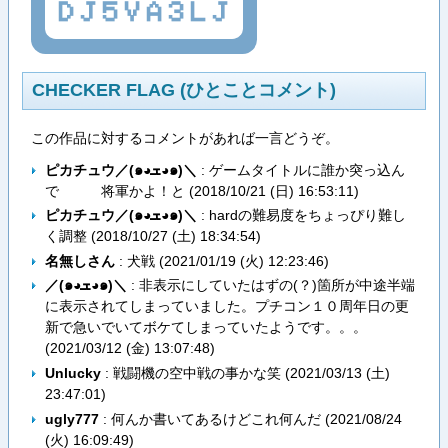
DJ5VA3LJ
CHECKER FLAG (ひとことコメント)
この作品に対するコメントがあれば一言どうぞ。
ピカチュウ／(๑◕ܫ◕๑)＼
: ゲームタイトルに誰か突っ込ん
で 将軍かよ！と (
2018/10/21 (日) 16:53:11
)
ピカチュウ／(๑◕ܫ◕๑)＼
: hardの難易度をちょっぴり難し
く調整 (
2018/10/27 (土) 18:34:54
)
名無しさん
: 犬戦 (
2021/01/19 (火) 12:23:46
)
／(๑◕ܫ◕๑)＼
: 非表示にしていたはずの(？)箇所が中途半端
に表示されてしまっていました。プチコン１０周年日の更
新で急いでいてボケてしまっていたようです。。。
(
2021/03/12 (金) 13:07:48
)
Unlucky
: 戦闘機の空中戦の事かな笑 (
2021/03/13 (土)
23:47:01
)
ugly777
: 何んか書いてあるけどこれ何んだ (
2021/08/24
(火) 16:09:49
)