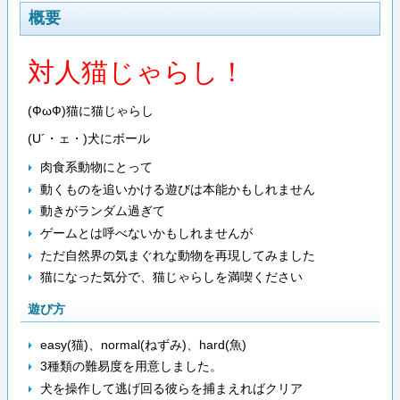
概要
対人猫じゃらし！
(ФωФ)猫に猫じゃらし
(U´・ェ・)犬にボール
肉食系動物にとって
動くものを追いかける遊びは本能かもしれません
動きがランダム過ぎて
ゲームとは呼べないかもしれませんが
ただ自然界の気まぐれな動物を再現してみました
猫になった気分で、猫じゃらしを満喫ください
遊び方
easy(猫)、normal(ねずみ)、hard(魚)
3種類の難易度を用意しました。
犬を操作して逃げ回る彼らを捕まえればクリア