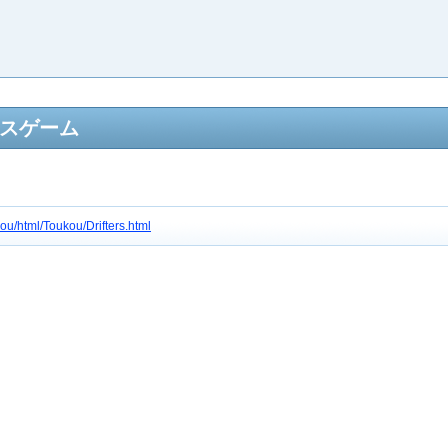
ースゲーム
gou/html/Toukou/Drifters.html