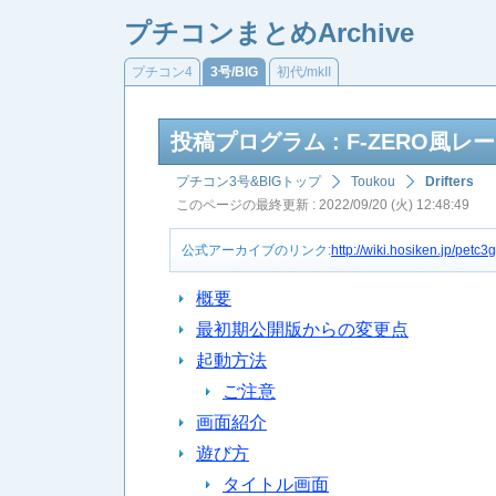
プチコンまとめArchive
プチコン4
3号/BIG
初代/mkII
投稿プログラム : F-ZERO風レ
プチコン3号&BIGトップ
Toukou
Drifters
このページの最終更新 : 2022/09/20 (火) 12:48:49
公式アーカイブのリンク:
http://wiki.hosiken.jp/petc3
概要
最初期公開版からの変更点
起動方法
ご注意
画面紹介
遊び方
タイトル画面