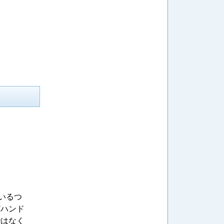
いるつ
どハンド
ではなく