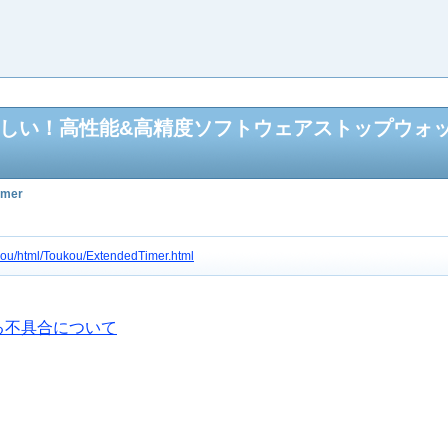
ほしい！高性能&高精度ソフトウェアストップウォ
imer
c3gou/html/Toukou/ExtendedTimer.html
いる不具合について