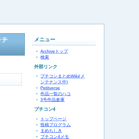
ッチ
メニュー
Archiveトップ
検索
外部リンク
プチコンまとめWiki(メ
ンテナンス中)
Petitverse
作品一覧のハコ
3号作品倉庫
プチコン4
トップページ
投稿プログラム
まめちしき
プチコン4メモ