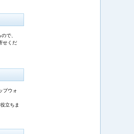
るので、
寄せくだ
トップウォ
も役立ちま