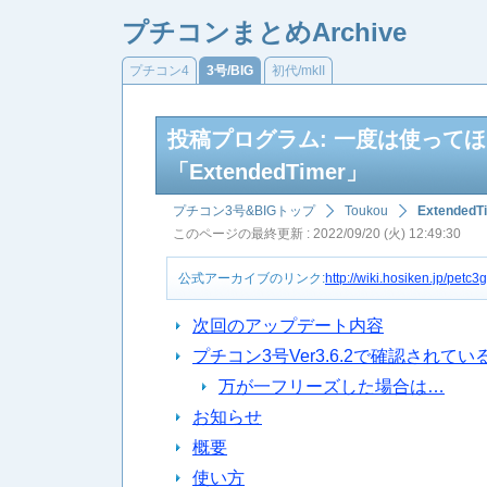
プチコンまとめArchive
プチコン4
3号/BIG
初代/mkII
投稿プログラム: 一度は使って
「ExtendedTimer」
プチコン3号&BIGトップ
Toukou
ExtendedT
このページの最終更新 : 2022/09/20 (火) 12:49:30
公式アーカイブのリンク:
http://wiki.hosiken.jp/pet
次回のアップデート内容
プチコン3号Ver3.6.2で確認されて
万が一フリーズした場合は…
お知らせ
概要
使い方