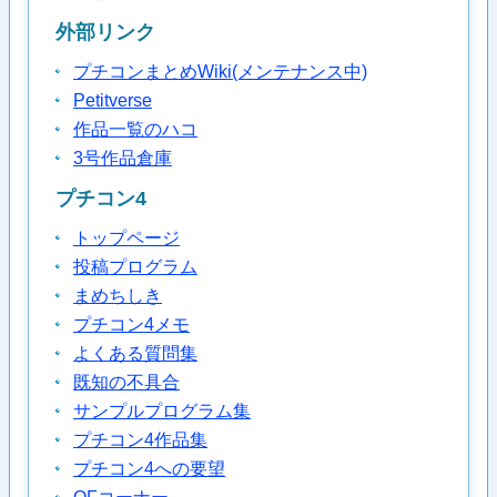
外部リンク
プチコンまとめWiki(メンテナンス中)
Petitverse
作品一覧のハコ
3号作品倉庫
プチコン4
トップページ
投稿プログラム
まめちしき
プチコン4メモ
よくある質問集
既知の不具合
サンプルプログラム集
プチコン4作品集
プチコン4への要望