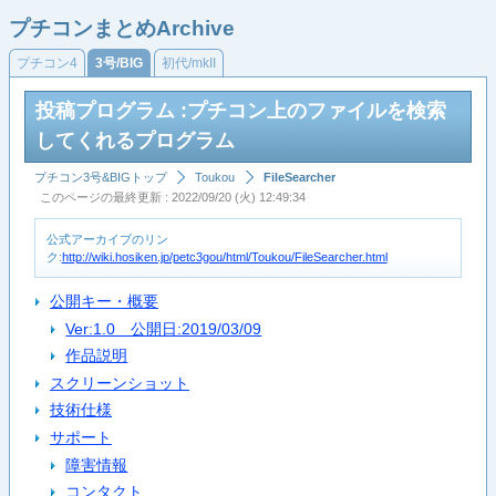
プチコンまとめArchive
プチコン4
3号/BIG
初代/mkII
投稿プログラム :プチコン上のファイルを検索
してくれるプログラム
プチコン3号&BIGトップ
Toukou
FileSearcher
このページの最終更新 : 2022/09/20 (火) 12:49:34
公式アーカイブのリン
ク:
http://wiki.hosiken.jp/petc3gou/html/Toukou/FileSearcher.html
公開キー・概要
Ver:1.0 公開日:2019/03/09
作品説明
スクリーンショット
技術仕様
サポート
障害情報
コンタクト