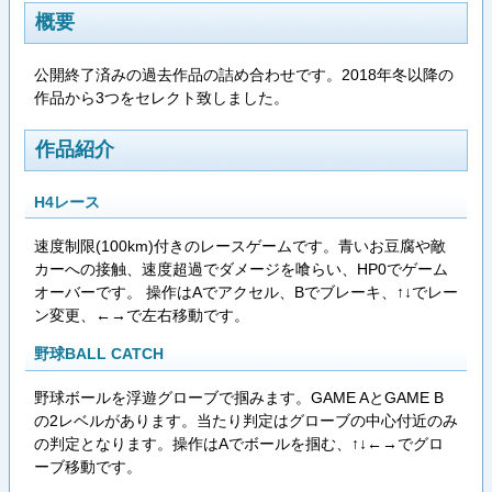
概要
公開終了済みの過去作品の詰め合わせです。2018年冬以降の
作品から3つをセレクト致しました。
作品紹介
H4レース
速度制限(100km)付きのレースゲームです。青いお豆腐や敵
カーへの接触、速度超過でダメージを喰らい、HP0でゲーム
オーバーです。 操作はAでアクセル、Bでブレーキ、↑↓でレー
ン変更、←→で左右移動です。
野球BALL CATCH
野球ボールを浮遊グローブで掴みます。GAME AとGAME B
の2レベルがあります。当たり判定はグローブの中心付近のみ
の判定となります。操作はAでボールを掴む、↑↓←→でグロ
ーブ移動です。