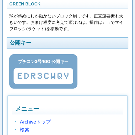
GREEN BLOCK
球が斜めにしか動かないブロック崩しです。正直運要素も大
きいです。おまけ程度に考えて頂ければ。操作は←→でマイ
ブロック(ラケット)を移動です。
公開キー
プチコン3号/BIG 公開キー
EDR3CWQV
メニュー
Archiveトップ
検索