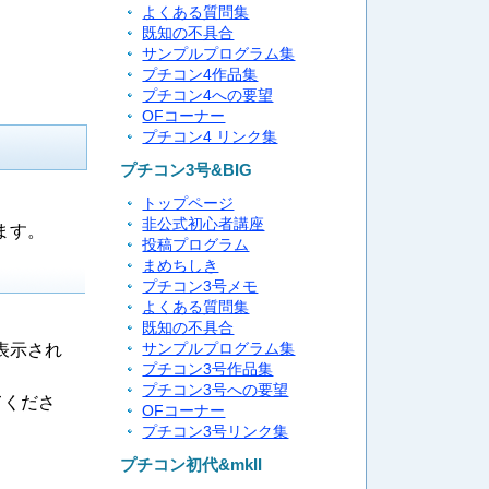
よくある質問集
既知の不具合
サンプルプログラム集
プチコン4作品集
プチコン4への要望
OFコーナー
プチコン4 リンク集
プチコン3号&BIG
トップページ
非公式初心者講座
ます。
投稿プログラム
まめちしき
プチコン3号メモ
よくある質問集
既知の不具合
表示され
サンプルプログラム集
プチコン3号作品集
プチコン3号への要望
てくださ
OFコーナー
プチコン3号リンク集
プチコン初代&mkII