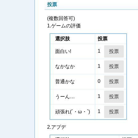
投票
(複数回答可)
1.ゲームの評価
選択肢
投票
1
面白い!
1
なかなか
0
普通かな
1
うーん…
1
頑張れ(´・ω・`)
2.アプデ