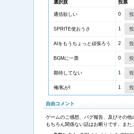
選択肢
投票
0
通信欲しい
1
SPRITE使おうさ
2
AIをもうちょっと頑張ろう
0
BGMに一票
1
期待してない
1
俺/私が!
自由コメント
ゲームのご感想、バグ報告、及びその他
もちろん関係ない話はお断りです。また