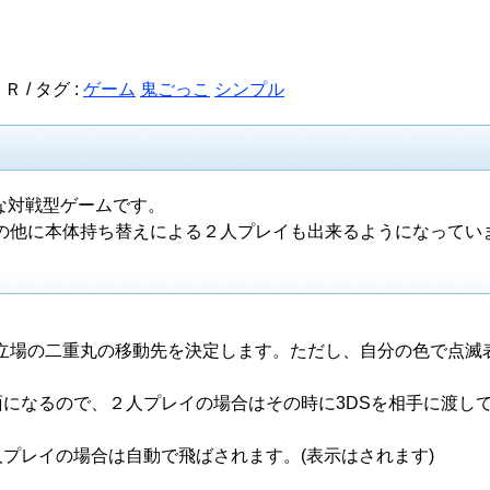
Ｒ /
タグ :
ゲーム
鬼ごっこ
シンプル
ルな対戦型ゲームです。
の他に本体持ち替えによる２人プレイも出来るようになってい
立場の二重丸の移動先を決定します。ただし、自分の色で点滅
。
」画面になるので、２人プレイの場合はその時に3DSを相手に渡し
は１人プレイの場合は自動で飛ばされます。(表示はされます)