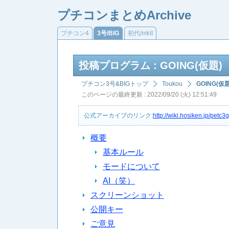
プチコンまとめArchive
プチコン4
3号/BIG
初代/mkII
投稿プログラム : GOING(仮題)
プチコン3号&BIGトップ
Toukou
GOING(仮題
このページの最終更新 : 2022/09/20 (火) 12:51:49
公式アーカイブのリンク:
http://wiki.hosiken.jp/pe
概要
基本ルール
モードについて
AI（笑）
スクリーンショット
公開キー
ご意見