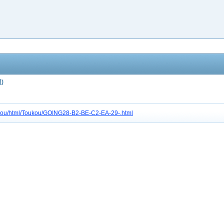
)
tc3gou/html/Toukou/GOING28-B2-BE-C2-EA-29-.html