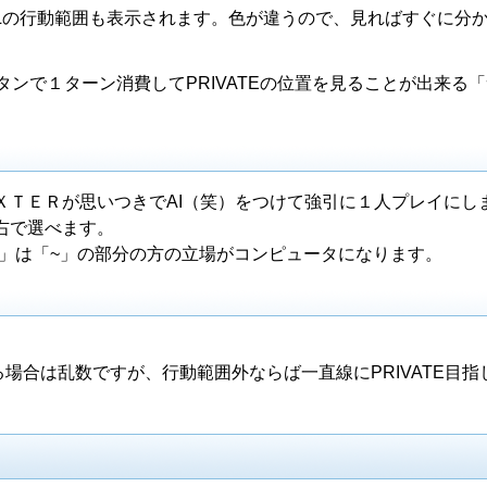
ICIALの行動範囲も表示されます。色が違うので、見ればすぐに分
中、Xボタンで１ターン消費してPRIVATEの位置を見ることが出来る
ＸＴＥＲが思いつきでAI（笑）をつけて強引に１人プレイにし
右で選べます。
O ~」は「~」の部分の方の立場がコンピュータになります。
Eが居る場合は乱数ですが、行動範囲外ならば一直線にPRIVATE目