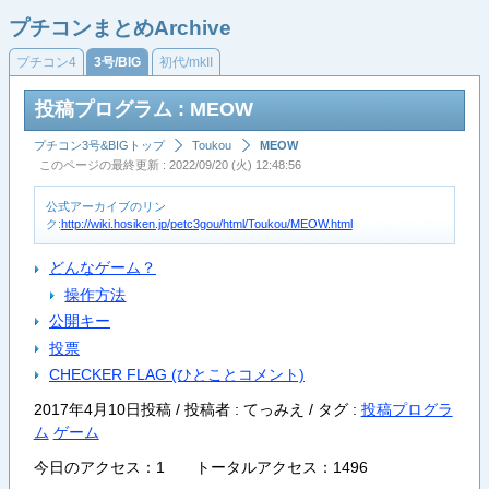
プチコンまとめArchive
プチコン4
3号/BIG
初代/mkII
投稿プログラム : MEOW
プチコン3号&BIGトップ
Toukou
MEOW
このページの最終更新 : 2022/09/20 (火) 12:48:56
公式アーカイブのリン
ク:
http://wiki.hosiken.jp/petc3gou/html/Toukou/MEOW.html
どんなゲーム？
操作方法
公開キー
投票
CHECKER FLAG (ひとことコメント)
2017年4月10日投稿 / 投稿者 : てっみえ /
タグ :
投稿プログラ
ム
ゲーム
今日のアクセス：1 トータルアクセス：1496