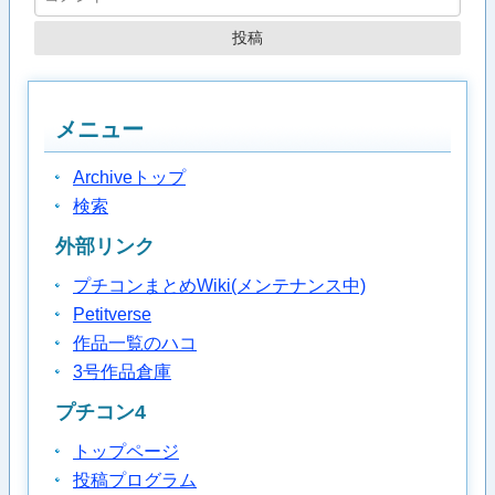
メニュー
Archiveトップ
検索
外部リンク
プチコンまとめWiki(メンテナンス中)
Petitverse
作品一覧のハコ
3号作品倉庫
プチコン4
トップページ
投稿プログラム