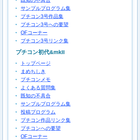
既知の不具合
サンプルプログラム集
プチコン3号作品集
プチコン3号への要望
OFコーナー
プチコン3号リンク集
プチコン初代&mkII
トップページ
まめちしき
プチコンメモ
よくある質問集
既知の不具合
サンプルプログラム集
投稿プログラム
プチコン作品リンク集
プチコンへの要望
OFコーナー