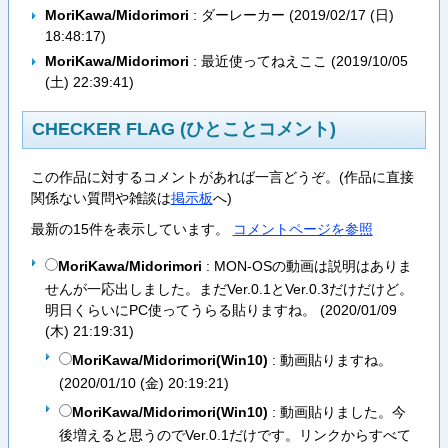
MoriKawa/Midorimori
: ダーレーカー (
2019/02/17 (日)
18:48:17
)
MoriKawa/Midorimori
: 最近使ってねえここ (
2019/10/05
(土) 22:39:41
)
CHECKER FLAG (ひとことコメント)
この作品に対するコメントがあれば一言どうぞ。(作品に直接
関係ない質問や雑談は
掲示板
へ)
最新の15件を表示しています。
コメントページを参照
MoriKawa/Midorimori
: MON-OSの動画は説明はありま
せんが一応出しました。まだVer.0.1とVer.0.3だけだけど。
明日くらいにPC使ってうらる貼りますね。 (
2020/01/09
(木) 21:19:31
)
MoriKawa/Midorimori(Win10)
: 動画貼りますね。
(
2020/01/10 (金) 20:19:21
)
MoriKawa/Midorimori(Win10)
: 動画貼りました。今
後増えると思うのでVer.0.1だけです。リンクからすべて