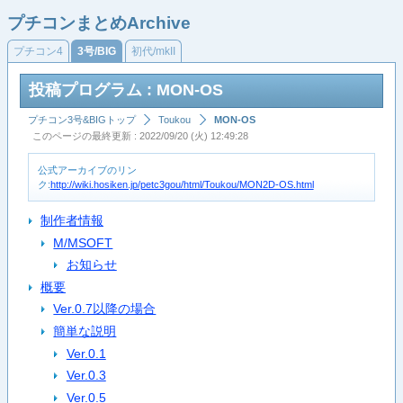
プチコンまとめArchive
プチコン4
3号/BIG
初代/mkII
投稿プログラム : MON-OS
プチコン3号&BIGトップ
Toukou
MON-OS
このページの最終更新 : 2022/09/20 (火) 12:49:28
公式アーカイブのリン
ク:
http://wiki.hosiken.jp/petc3gou/html/Toukou/MON2D-OS.html
制作者情報
M/MSOFT
お知らせ
概要
Ver.0.7以降の場合
簡単な説明
Ver.0.1
Ver.0.3
Ver.0.5