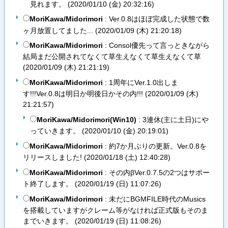
見れます。 (
2020/01/10 (金) 20:32:16
)
MoriKawa/Midorimori
: Ver.0.8はほぼ完成した状態で数
ヶ月放置してました... (
2020/01/09 (木) 21:20:18
)
MoriKawa/Midorimori
: Consol優先って言っときながら
結局まだ公開されてなくて草生えなくて草生えなくて草
(
2020/01/09 (木) 21:21:19
)
MoriKawa/Midorimori
: 1周年にVer.1.0出しま
す!!!Ver.0.8は明日か明後日かその内!!! (
2020/01/09 (木)
21:21:57
)
MoriKawa/Midorimori(Win10)
: 3連休(主に土日)にや
っていきます。 (
2020/01/10 (金) 20:19:01
)
MoriKawa/Midorimori
: 約7か月ぶりの更新。Ver.0.8を
リリースしました! (
2020/01/18 (土) 12:40:28
)
MoriKawa/Midorimori
: その内βVer.0.7.5の2つはサポー
ト終了します。 (
2020/01/19 (日) 11:07:26
)
MoriKawa/Midorimori
: 未だにBGMFILE時代のMusics
を搭載していますがクレーム等がなければ正式版もそのま
までいきます。 (
2020/01/19 (日) 11:08:26
)