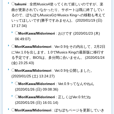
takumi
: 全然Musics4使ってくれて嬉しいのですが、楽
曲が更新されていなかったり、サポートは既に終了してい
るので、ぼちぼちMusicsGかMusics Kingへの移動も考えて
いってほしいです(勝手ですみません)。 (
2020/01/19 (日)
17:17:34
)
MoriKawa/Midorimori
: おけです (
2020/01/23 (木)
06:49:07
)
MoriKawa/Midorimori
: Ver.0.9をその内出して、2月2日
にVer.1.0を出します。1.0でMusics Kingの最新版に移行す
る予定です。BIOSは、多分間に合いません。 (
2020/01/24
(金) 23:25:43
)
MoriKawa/Midorimori
: Vet.0.9を公開しました。
(
2020/01/25 (土) 13:24:27
)
MoriKawa/Midorimori
: Vet.0.9ってなんやねん
(
2020/01/26 (日) 09:08:36
)
MoriKawa/Midorimori
: 正しくはVer.0.9だね
(
2020/01/26 (日) 16:01:14
)
MoriKawa/Midorimori
: ぼちぼちページを更新していき