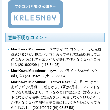
プチコン3号/BIG 公開キー
KRLE5N8V
意味不明なコメント
MoriKawa/Midorimori
: スマホかパソコンゲットしたら動
画あげるけど、既にパソコンあってそれで動画投稿してた
のにカメラにしてたエクペリが壊れて使えなくなった自分
語り(
2019/02/09 (土) 18:54:05
)
MoriKawa/Midorimori
: あー、スプライト大体分かった。
(独り言) (
2019/02/16 (土) 20:38:04
)
MoriKawa/Midorimori
: 次のVer.0.5はまあ2月中だけどま
あギリギリ2月頃って感じかな。(要は2月末。)フォントを
つける可能性があり、そうなると日本語ほぼ非対応フォン
トになるから漢字は勿論カタカナも使えなくてひらがなし
か使えなくなって開発言語英語にしようみたいになってる
から悩み中。 (
2019/02/17 (日) 08:57:58
)