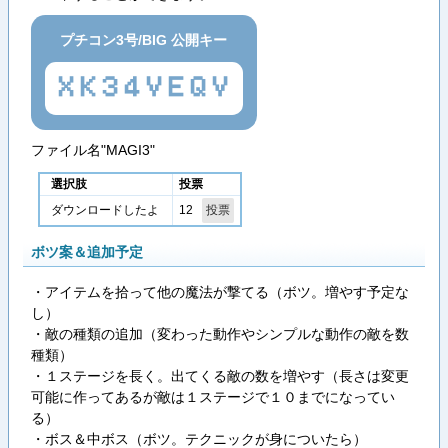
プチコン3号/BIG 公開キー
XK34VEQV
ファイル名"MAGI3"
選択肢
投票
12
ダウンロードしたよ
ボツ案＆追加予定
・アイテムを拾って他の魔法が撃てる（ボツ。増やす予定な
し）
・敵の種類の追加（変わった動作やシンプルな動作の敵を数
種類）
・１ステージを長く。出てくる敵の数を増やす（長さは変更
可能に作ってあるが敵は１ステージで１０までになってい
る）
・ボス＆中ボス（ボツ。テクニックが身についたら）