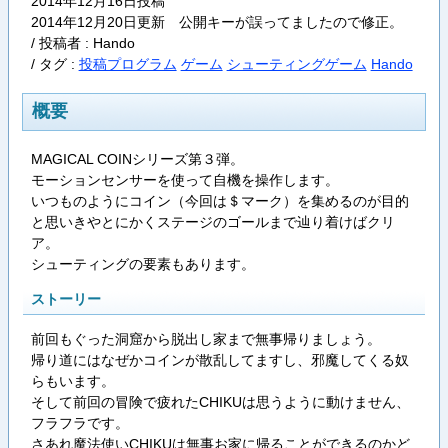
2014年12月16日投稿
2014年12月20日更新 公開キーが誤ってましたので修正。
/ 投稿者 : Hando
/
タグ :
投稿プログラム
ゲーム
シューティングゲーム
Hando
概要
MAGICAL COINシリーズ第３弾。
モーションセンサーを使って自機を操作します。
いつものようにコイン（今回は＄マーク）を集めるのが目的
と思いきやとにかくステージのゴールまで辿り着けばクリ
ア。
シューティングの要素もあります。
ストーリー
前回もぐった洞窟から脱出し家まで無事帰りましょう。
帰り道にはなぜかコインが散乱してますし、邪魔してくる奴
らもいます。
そして前回の冒険で疲れたCHIKUは思うように動けません、
フラフラです。
さあれ魔法使いCHIKUは無事お家に帰ることができるのかど