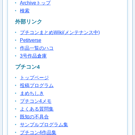
Archiveトップ
検索
外部リンク
プチコンまとめWiki(メンテナンス中)
Petitverse
作品一覧のハコ
3号作品倉庫
プチコン4
トップページ
投稿プログラム
まめちしき
プチコン4メモ
よくある質問集
既知の不具合
サンプルプログラム集
プチコン4作品集