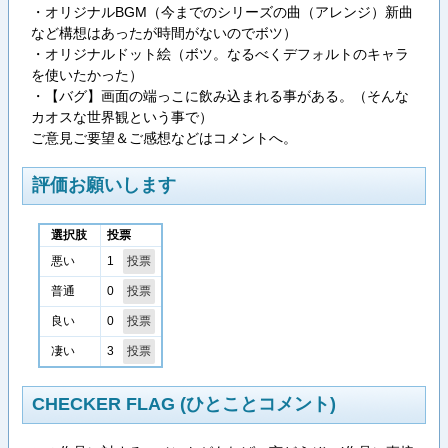
・オリジナルBGM（今までのシリーズの曲（アレンジ）新曲
など構想はあったが時間がないのでボツ）
・オリジナルドット絵（ボツ。なるべくデフォルトのキャラ
を使いたかった）
・【バグ】画面の端っこに飲み込まれる事がある。（そんな
カオスな世界観という事で）
ご意見ご要望＆ご感想などはコメントへ。
評価お願いします
選択肢
投票
1
悪い
0
普通
0
良い
3
凄い
CHECKER FLAG (ひとことコメント)