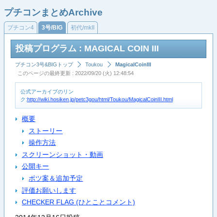
プチコンまとめArchive
プチコン4
3号/BIG
初代/mkII
投稿プログラム : MAGICAL COIN III
プチコン3号&BIGトップ
Toukou
MagicalCoinIII
このページの最終更新 : 2022/09/20 (火) 12:48:54
公式アーカイブのリン
ク:
http://wiki.hosiken.jp/petc3gou/html/Toukou/MagicalCoinIII.html
概要
ストーリー
操作方法
スクリーンショット・動画
公開キー
ボツ案＆追加予定
評価お願いします
CHECKER FLAG (ひとことコメント)