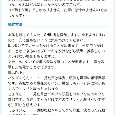
うか、それはだれにもわからないのでごわす。
（α版は３面までしかありません、お家には帰れませんのであ
しからず）
操作方法
本体を傾けて主人公（CHIKU)を操作します。滑るように動く
ので、穴に落ちないように気をつけてください。
Bボタンでブレーキをかけることが出来ます、何度でもかけ
ることができるのでブレーキをかけながら慎重に操作しない
といけない場合もありますよ。
また、Aボタンで☆型の魔法を撃つことが出来ます。 敵を攻
撃しぶち殺すことができます。
敵は以下。
バクダンくん・・・・見た目は爆弾、頭脳も爆弾の爆弾野郎
です。点滅すると爆発のサイン。爆発しちゃうと床に穴があ
くのでサッサと殺っちゃおう☆
じょうじ・・・見た目はゴキブリ頭脳もゴキブリのゴキブリ
野郎です。直進してくるだけですのでササっと殺りたいです
が、割りと頑丈です。
しゅりけん・・・微妙な動きをしてきて邪魔。決まった行動