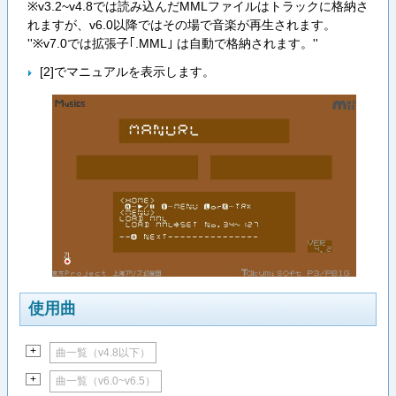
※v3.2~v4.8では読み込んだMMLファイルはトラックに格納さ
れますが、v6.0以降ではその場で音楽が再生されます。
''※v7.0では拡張子｢.MML｣ は自動で格納されます。''
[2]でマニュアルを表示します。
使用曲
+
曲一覧（v4.8以下）
+
曲一覧（v6.0~v6.5）