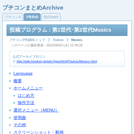
プチコンまとめArchive
プチコン4
3号/BIG
初代/mkII
投稿プログラム : 第1世代･第2世代Musics
プチコン3号&BIGトップ
Toukou
Musics
このページの最終更新 : 2022/09/20 (火) 12:49:26
公式アーカイブのリン
ク:
http://wiki.hosiken.jp/petc3gou/html/Toukou/Musics.html
Language
概要
ホームメニュー
はじめ方
操作方法
選択メニュー（MENU）
使用曲
その他
スクリーンショット・動画