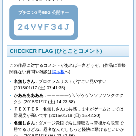
プチコン3号/BIG 公開キー
24VVF34J
CHECKER FLAG (ひとことコメント)
この作品に対するコメントがあれば一言どうぞ。(作品に直接
関係ない質問や雑談は
掲示板
へ)
名無しさん
: プログラムリストがすごい見やすい
(
2015/01/17 (土) 07:41:35
)
かああああああ
: ーーーーーゲゲゲゲゲソソソソソククク
クク (
2015/01/17 (土) 14:23:58
)
ＴＥＸＴＥＲ
: 名無しさんに共感しますがゲームとしては
難易度が高いです (
2015/01/18 (日) 15:42:20
)
名無しさん
: ダメージ覚悟で端に陣取る→背後から攻撃で
勝てるけどね。忍者なんだしもっと軽快に動けるといいか
な。 (
2015/01/18 (日) 23:42:56
)