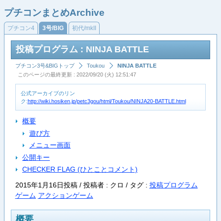
プチコンまとめArchive
プチコン4
3号/BIG
初代/mkII
投稿プログラム : NINJA BATTLE
プチコン3号&BIGトップ
Toukou
NINJA BATTLE
このページの最終更新 : 2022/09/20 (火) 12:51:47
公式アーカイブのリン
ク:
http://wiki.hosiken.jp/petc3gou/html/Toukou/NINJA20-BATTLE.html
概要
遊び方
メニュー画面
公開キー
CHECKER FLAG (ひとことコメント)
2015年1月16日投稿 / 投稿者 : クロ /
タグ :
投稿プログラム
ゲーム
アクションゲーム
概要