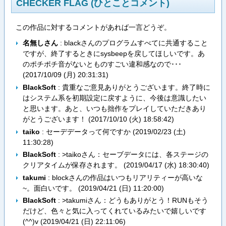
CHECKER FLAG (ひとことコメント)
この作品に対するコメントがあれば一言どうぞ。
名無しさん
: blackさんのプログラムすべてに共通すること
ですが、終了するときにsysbeepを戻してほしいです。あ
のポチポチ音がないとものすごい違和感なので･･･
(
2017/10/09 (月) 20:31:31
)
BlackSoft
: 貴重なご意見ありがとうございます。終了時に
はシステム系を初期設定に戻すように、今後は意識したい
と思います。あと、いつも拙作をプレイしていただきあり
がとうございます！ (
2017/10/10 (火) 18:58:42
)
taiko
: セーデデータって何ですか (
2019/02/23 (土)
11:30:28
)
BlackSoft
: >taikoさん：セーブデータには、各ステージの
クリアタイムが保存されます。 (
2019/04/17 (水) 18:30:40
)
takumi
: blockさんの作品はいつもリアリティーが高いな
~。面白いです。 (
2019/04/21 (日) 11:20:00
)
BlackSoft
: >takumiさん：どうもありがとう！RUNもそう
だけど、色々と気に入ってくれているみたいで嬉しいです
(^^)v (
2019/04/21 (日) 22:11:06
)