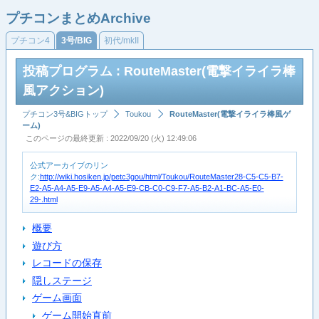
プチコンまとめArchive
プチコン4
3号/BIG
初代/mkII
投稿プログラム : RouteMaster(電撃イライラ棒
風アクション)
プチコン3号&BIGトップ
Toukou
RouteMaster(電撃イライラ棒風ゲ
ーム)
このページの最終更新 : 2022/09/20 (火) 12:49:06
公式アーカイブのリン
ク:
http://wiki.hosiken.jp/petc3gou/html/Toukou/RouteMaster28-C5-C5-B7-
E2-A5-A4-A5-E9-A5-A4-A5-E9-CB-C0-C9-F7-A5-B2-A1-BC-A5-E0-
29-.html
概要
遊び方
レコードの保存
隠しステージ
ゲーム画面
ゲーム開始直前