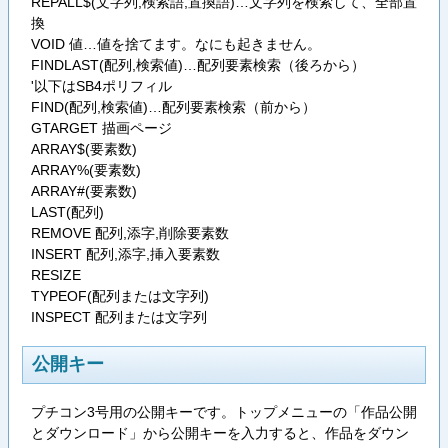
REPALL$(文字列,検索語,置換語)…文字列を検索して、全部置
換
VOID 値…値を捨てます。なにも起きません。
FINDLAST(配列,検索値)…配列要素検索（後ろから）
'以下はSB4ポリフィル
FIND(配列,検索値)…配列要素検索（前から）
GTARGET 描画ページ
ARRAY$(要素数)
ARRAY%(要素数)
ARRAY#(要素数)
LAST(配列)
REMOVE 配列,添字,削除要素数
INSERT 配列,添字,挿入要素数
RESIZE
TYPEOF(配列または文字列)
INSPECT 配列または文字列
公開キー
プチコン3号用の公開キーです。トップメニューの「作品公開
とダウンロード」から公開キーを入力すると、作品をダウン