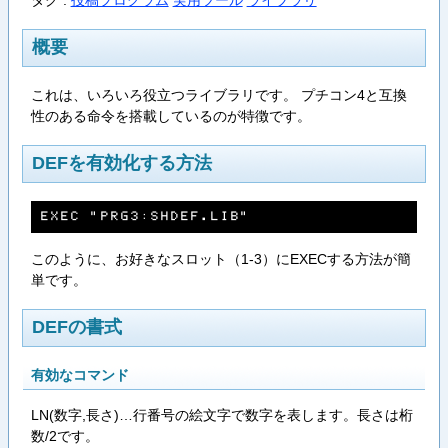
概要
これは、いろいろ役立つライブラリです。 プチコン4と互換
性のある命令を搭載しているのが特徴です。
DEFを有効化する方法
Ｅ​Ｘ​Ｅ​Ｃ​ ​”​Ｐ​Ｒ​Ｇ​３​：​Ｓ​Ｈ​Ｄ​Ｅ​Ｆ​．​Ｌ​Ｉ​Ｂ​”
このように、お好きなスロット（1-3）にEXECする方法が簡
単です。
DEFの書式
有効なコマンド
LN(数字,長さ)…行番号の絵文字で数字を表します。長さは桁
数/2です。