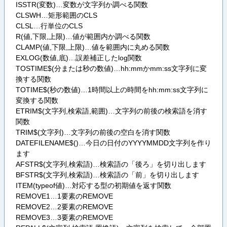
ISSTR(変数)…変数が文字列か調べる関数
CLSWH…矩形範囲のCLS
CLSL…行単位のCLS
R(値,下限,上限)…値が範囲内か調べる関数
CLAMP(値,下限,上限)…値を範囲内に丸める関数
EXLOG(数値,底)…誤差補正したlog関数
TOSTIME$(分または秒の数値)…hh:mmかmm:ss文字列に変
換する関数
TOTIME$(秒の数値)…1時間以上の時間をhh:mm:ss文字列に
変換する関数
ETRIM$(文字列,検索語,範囲)…文字列の前後の検索語を消す
関数
TRIM$(文字列)…文字列の前後の空白を消す関数
DATEFILENAME$()…今日の日付のYYYYMMDD文字列を作り
ます
AFSTR$(文字列,検索語)…検索語の「後ろ」を切り出します
BFSTR$(文字列,検索語)…検索語の「前」を切り出します
ITEM(typeof値)…対応する型の初期値を返す関数
REMOVE1…1要素のREMOVE
REMOVE2…2要素のREMOVE
REMOVE3…3要素のREMOVE