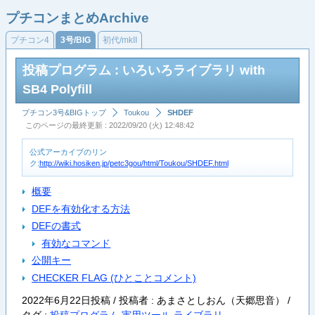
プチコンまとめArchive
プチコン4
3号/BIG
初代/mkII
投稿プログラム : いろいろライブラリ with
SB4 Polyfill
プチコン3号&BIGトップ
Toukou
SHDEF
このページの最終更新 : 2022/09/20 (火) 12:48:42
公式アーカイブのリン
ク:
http://wiki.hosiken.jp/petc3gou/html/Toukou/SHDEF.html
概要
DEFを有効化する方法
DEFの書式
有効なコマンド
公開キー
CHECKER FLAG (ひとことコメント)
2022年6月22日投稿 / 投稿者 : あまさとしおん（天郷思音） /
タグ :
投稿プログラム
実用ツール
ライブラリ