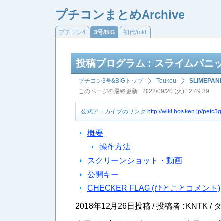
プチコンまとめArchive
プチコン4
3号/BIG
初代/mkII
投稿プログラム : スライムパニ
プチコン3号&BIGトップ
Toukou
SLIMEPAN
このページの最終更新 : 2022/09/20 (火) 12:49:39
公式アーカイブのリンク:
http://wiki.hosiken.jp/pet
概要
操作方法
スクリーンショット・動画
公開キー
CHECKER FLAG (ひとことコメント)
2018年12月26日投稿 / 投稿者 : KNTK /
タ