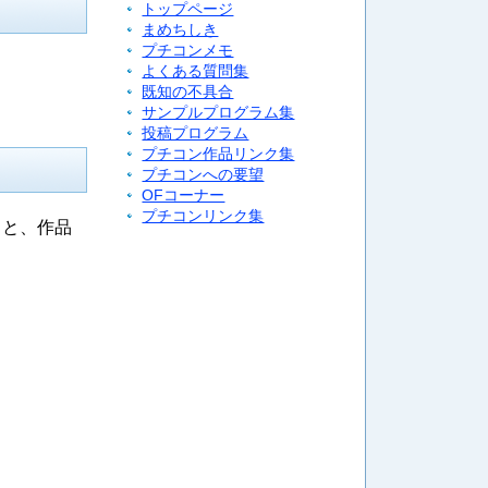
トップページ
まめちしき
プチコンメモ
よくある質問集
既知の不具合
サンプルプログラム集
投稿プログラム
プチコン作品リンク集
プチコンへの要望
OFコーナー
プチコンリンク集
ると、作品