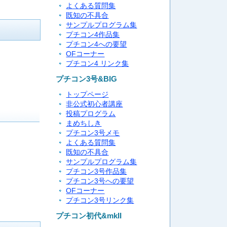
よくある質問集
既知の不具合
サンプルプログラム集
プチコン4作品集
プチコン4への要望
OFコーナー
プチコン4 リンク集
プチコン3号&BIG
トップページ
非公式初心者講座
投稿プログラム
まめちしき
プチコン3号メモ
よくある質問集
既知の不具合
サンプルプログラム集
プチコン3号作品集
プチコン3号への要望
OFコーナー
プチコン3号リンク集
プチコン初代&mkII