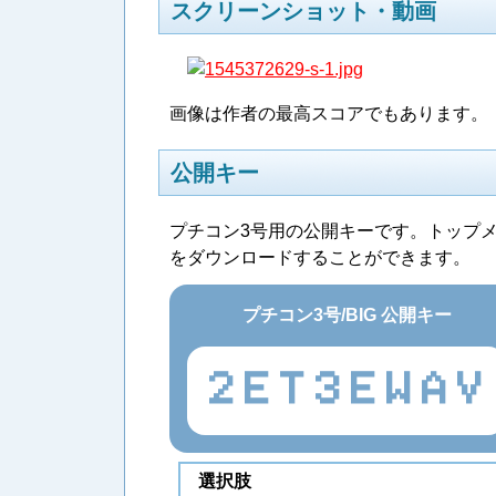
スクリーンショット・動画
画像は作者の最高スコアでもあります。
公開キー
プチコン3号用の公開キーです。トップ
をダウンロードすることができます。
プチコン3号/BIG 公開キー
2ET3EWAV
選択肢