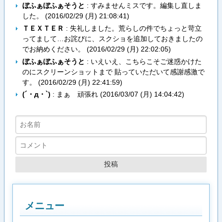
ぼふぁぼふぁそうと
: すみませんミスです。編集し直しま
した。 (
2016/02/29 (月) 21:08:41
)
ＴＥＸＴＥＲ
: 失礼しました。荒らしの件でちょっと苛立
ってまして…お詫びに、スクショを追加しておきましたの
でお納めください。 (
2016/02/29 (月) 22:02:05
)
ぼふぁぼふぁそうと
: いえいえ、こちらこそご迷惑かけた
のにスクリーンショットまで 貼っていただいて感謝感激で
す。 (
2016/02/29 (月) 22:41:59
)
(´・д・`)
: まぁ 頑張れ (
2016/03/07 (月) 14:04:42
)
メニュー