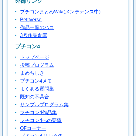
外部リンク
プチコンまとめWiki(メンテナンス中)
Petitverse
作品一覧のハコ
3号作品倉庫
プチコン4
トップページ
投稿プログラム
まめちしき
プチコン4メモ
よくある質問集
既知の不具合
サンプルプログラム集
プチコン4作品集
プチコン4への要望
OFコーナー