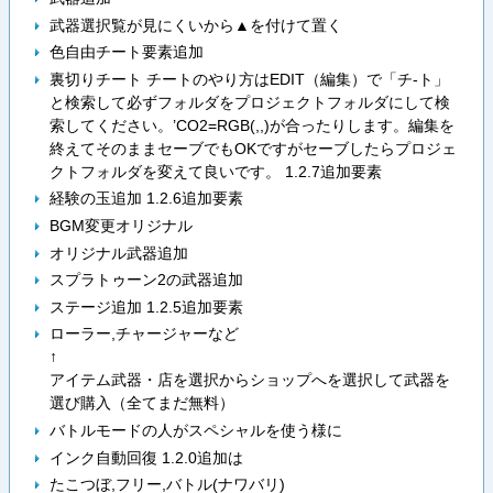
武器選択覧が見にくいから▲を付けて置く
色自由チート要素追加
裏切りチート チートのやり方はEDIT（編集）で「チ-ト」
と検索して必ずフォルダをプロジェクトフォルダにして検
索してください。’CO2=RGB(,,)が合ったりします。編集を
終えてそのままセーブでもOKですがセーブしたらプロジェ
クトフォルダを変えて良いです。 1.2.7追加要素
経験の玉追加 1.2.6追加要素
BGM変更オリジナル
オリジナル武器追加
スプラトゥーン2の武器追加
ステージ追加 1.2.5追加要素
ローラー,チャージャーなど
↑
アイテム武器・店を選択からショップへを選択して武器を
選び購入（全てまだ無料）
バトルモードの人がスペシャルを使う様に
インク自動回復 1.2.0追加は
たこつぼ,フリー,バトル(ナワバリ)