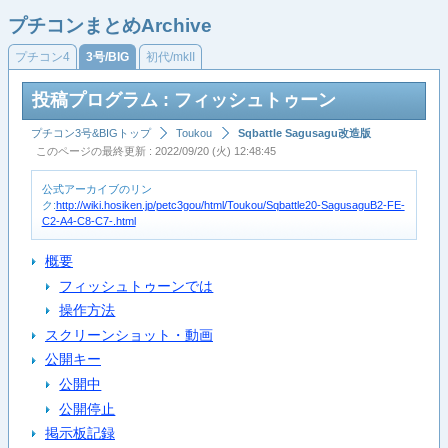
プチコンまとめArchive
プチコン4
3号/BIG
初代/mkII
投稿プログラム : フィッシュトゥーン
プチコン3号&BIGトップ
Toukou
Sqbattle Sagusagu改造版
このページの最終更新 : 2022/09/20 (火) 12:48:45
公式アーカイブのリン
ク:
http://wiki.hosiken.jp/petc3gou/html/Toukou/Sqbattle20-SagusaguB2-FE-
C2-A4-C8-C7-.html
概要
フィッシュトゥーンでは
操作方法
スクリーンショット・動画
公開キー
公開中
公開停止
掲示板記録