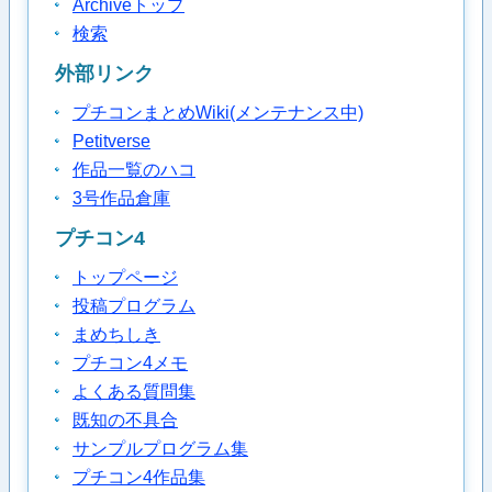
Archiveトップ
検索
外部リンク
プチコンまとめWiki(メンテナンス中)
Petitverse
作品一覧のハコ
3号作品倉庫
プチコン4
トップページ
投稿プログラム
まめちしき
プチコン4メモ
よくある質問集
既知の不具合
サンプルプログラム集
プチコン4作品集