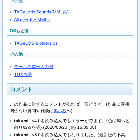
その他
TAGeLorix Sounds(MML集)
All over the MMLs
OSもどき
TAGeLOS & olders os
その他
モールス信号入力機
TGX言語
コメント
この作品に対するコメントがあれば一言どうぞ。(作品に直接
関係ない質問や雑談は
掲示板
へ)
takumi
: v4.0を読み込んでもエラーがでます。(色は匂へど
散りぬるを等) (
2020/03/20 (金) 15:39:06
)
takumi
: v3.0を読み込んでもなりました。(最新版の不具