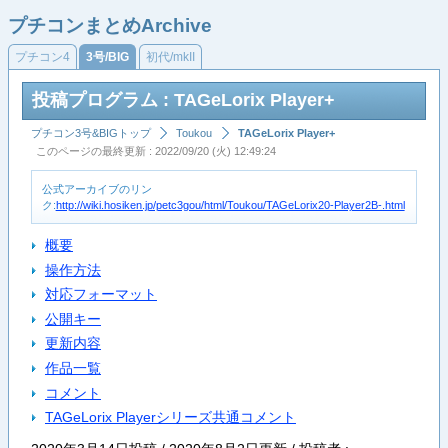
プチコンまとめArchive
プチコン4
3号/BIG
初代/mkII
投稿プログラム : TAGeLorix Player+
プチコン3号&BIGトップ
Toukou
TAGeLorix Player+
このページの最終更新 : 2022/09/20 (火) 12:49:24
公式アーカイブのリン
ク:
http://wiki.hosiken.jp/petc3gou/html/Toukou/TAGeLorix20-Player2B-.html
概要
操作方法
対応フォーマット
公開キー
更新内容
作品一覧
コメント
TAGeLorix Playerシリーズ共通コメント