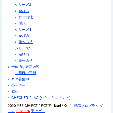
シリーズ3
遊び方
操作方法
感想
シリーズ4
遊び方
操作方法
シリーズ5
遊び方
操作方法
全体的な更新内容
一回目の更新
ネタ募集中
公開キー
感想
CHECKER FLAG (ひとことコメント)
2020年5月3日投稿 / 投稿者 : kuni /
タグ :
投稿プログラム
ゲ
ーム
シュール
避けゲー