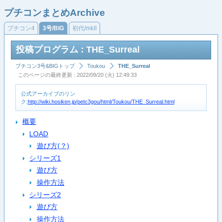
プチコンまとめArchive
プチコン4
3号/BIG
初代/mkII
投稿プログラム : THE_Surreal
プチコン3号&BIGトップ
Toukou
THE_Surreal
このページの最終更新 : 2022/09/20 (火) 12:49:33
公式アーカイブのリン
ク:
http://wiki.hosiken.jp/petc3gou/html/Toukou/THE_Surreal.html
概要
LOAD
遊び方(？)
シリーズ1
遊び方
操作方法
シリーズ2
遊び方
操作方法