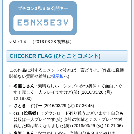
プチコン3号/BIG 公開キー
E5NX5E3V
○ Ver.1.4 （2016.03.28 初投稿）
CHECKER FLAG (ひとことコメント)
この作品に対するコメントがあれば一言どうぞ。(作品に直接
関係ない質問や雑談は
掲示板
へ)
名無しさん
: 素晴らしい！シンプルかつ奥深くて面白いで
す！寂しく一人プレイですけど(笑) (
2016/03/28 (月)
12:18:00
)
さとき
: すげー (
2016/03/29 (火) 07:36:45
)
crz（投稿者）
: ダウンロード有り難うございます！自分も
普段は一人プレイです(笑) 会社の後輩とテストプレイで対
戦した時は熱くなりました(笑) (
2016/03/29 (火) 10:21:06
)
名無しさん
: なつかしいな~。当時自分も９８でやりまし