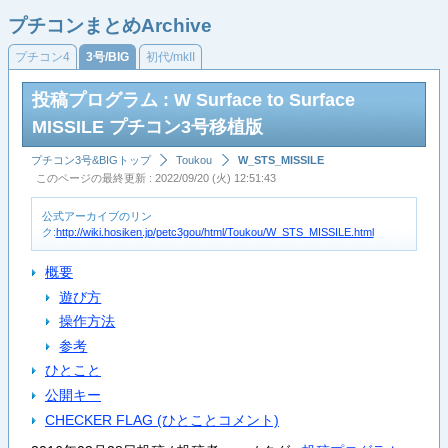
プチコンまとめArchive
プチコン4
3号/BIG
初代/mkII
投稿プログラム : W Surface to Surface
MISSILE プチコン3号移植版
プチコン3号&BIGトップ
Toukou
W_STS_MISSILE
このページの最終更新 : 2022/09/20 (火) 12:51:43
公式アーカイブのリン
ク:
http://wiki.hosiken.jp/petc3gou/html/Toukou/W_STS_MISSILE.html
概要
遊び方
操作方法
参考
ひとこと
公開キー
CHECKER FLAG (ひとことコメント)