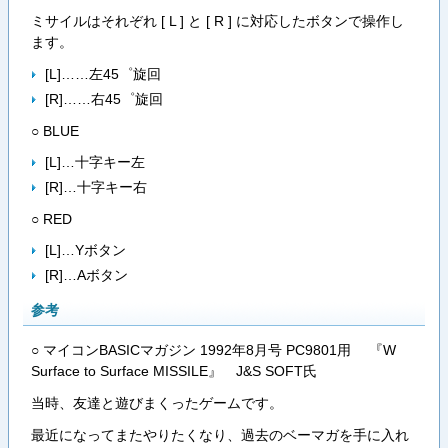
ミサイルはそれぞれ [ L ] と [ R ] に対応したボタンで操作し
ます。
[L]……左45゜旋回
[R]……右45゜旋回
○ BLUE
[L]…十字キー左
[R]…十字キー右
○ RED
[L]…Yボタン
[R]…Aボタン
参考
○ マイコンBASICマガジン 1992年8月号 PC9801用 『W
Surface to Surface MISSILE』 J&S SOFT氏
当時、友達と遊びまくったゲームです。
最近になってまたやりたくなり、過去のベーマガを手に入れ