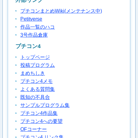
外部リンク
プチコンまとめWiki(メンテナンス中)
Petitverse
作品一覧のハコ
3号作品倉庫
プチコン4
トップページ
投稿プログラム
まめちしき
プチコン4メモ
よくある質問集
既知の不具合
サンプルプログラム集
プチコン4作品集
プチコン4への要望
OFコーナー
プチコン4 リンク集