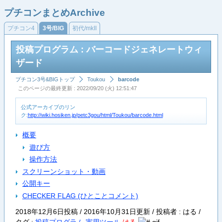
プチコンまとめArchive
プチコン4
3号/BIG
初代/mkII
投稿プログラム : バーコードジェネレートウィ
ザード
プチコン3号&BIGトップ
Toukou
barcode
このページの最終更新 : 2022/09/20 (火) 12:51:47
公式アーカイブのリン
ク:
http://wiki.hosiken.jp/petc3gou/html/Toukou/barcode.html
概要
遊び方
操作方法
スクリーンショット・動画
公開キー
CHECKER FLAG (ひとことコメント)
2018年12月6日投稿 / 2016年10月31日更新 / 投稿者 : はる /
タグ :
投稿プログラム
実用ツール
はる