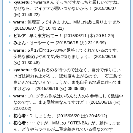
kyabetu
: >warmさん そっちですか...ちと厳しいですね。
なぜなら、アイデアが思いつかないから！ (
2015/06/07
(日) 01:49:22
)
warm
: 無理言ってすみません。MML作成に戻りますぜﾉｼ
(
2015/06/07 (日) 10:43:21
)
ビルア
: 早く東方出てー！ (
2015/06/11 (木) 20:51:29
)
みょん
: はーやーくー (
2015/06/15 (月) 22:15:39
)
warm
: 5月17日で15~30%と返答してくれているのです。
安易な催促はやめて気長に待ちましょう。 (
2015/06/16
(火) 01:30:48
)
kyabetu
: 作られるのを待つのではなく、自分で作りにい
けば技術力も上がるし、認知度も上がるので、一石二鳥で
良いんではないんでしょうか。まあ自分も地道に作ってま
すけどね！ (
2015/06/16 (火) 08:35:38
)
warm
: プログラム作成はいろんな人のを参考にして勉強中
なのです…。まぁ受験生なんですけど！ (
2015/06/16 (火)
22:02:02
)
初心者
: DLしました。 (
2015/06/20 (土) 20:45:12
)
初心者
: ･･･ですが、MMLの『OTENBA』が、動作しませ
ん。どうやらラベルが二重定義されている様なのです