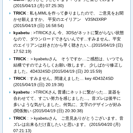
(
2015/04/13 (月) 07:25:30
)
TRICK
: 私もMMLを作って参りましたので、 ご意見をお聞
かせ願えますか。 平安のエイリアン V3SN3XRP
(
2015/04/19 (日) 16:58:54
)
kyabetu
: >TRICKさん 今、3DSがネットに繋がらない状態
なので、ダウンロードできないんです...すみません。平安
のエイリアンは好きだから早く聴きたい...(
2015/04/19 (日)
17:52:19
)
TRICK
: ＞kyabetuさん そうですか…ご感想は、いつでも
結構ですのでよろしくお願い致します。 少しばかり修正し
ました。4D4324SD (
2015/04/19 (日) 20:15:59
)
TRICK
: すみません。間違えました… key 4D43Z4SD
(
2015/04/19 (日) 20:19:38
)
kyabetu
: >TRICKさん 普通にネットに繋がった... 楽器を
合わせてて、すごい努力を感じました...。音ズレは後半に
多いような気がしました。何気に、文字のデザインが好み
(関係無い (
2015/04/19 (日) 20:30:38
)
TRICK
: ＞kyabetuさん ご意見ありがとうございます。音
ズレは出来るだけ直したいと思います。 (
2015/04/20 (月)
07:21:13
)