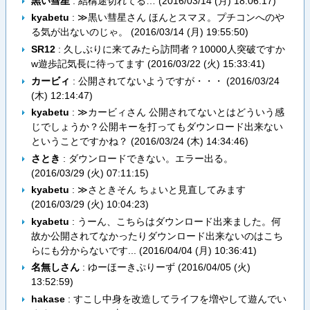
黒い彗星
: 結構途切れてる… (
2016/03/14 (月) 18:06:17
)
kyabetu
: ≫黒い彗星さん ほんとスマヌ。プチコンへのや
る気が出ないのじゃ。 (
2016/03/14 (月) 19:55:50
)
SR12
: 久しぶりに来てみたら訪問者？10000人突破ですか
w遊歩記気長に待ってます (
2016/03/22 (火) 15:33:41
)
カービィ
: 公開されてないようですが・・・ (
2016/03/24
(木) 12:14:47
)
kyabetu
: ≫カービィさん 公開されてないとはどういう感
じでしょうか？公開キーを打ってもダウンロード出来ない
ということですかね？ (
2016/03/24 (木) 14:34:46
)
さとき
: ダウンロードできない。エラー出る。
(
2016/03/29 (火) 07:11:15
)
kyabetu
: ≫さときそん ちょいと見直してみます
(
2016/03/29 (火) 10:04:23
)
kyabetu
: うーん、こちらはダウンロード出来ました。何
故か公開されてなかったりダウンロード出来ないのはこち
らにも分からないです... (
2016/04/04 (月) 10:36:41
)
名無しさん
: ゆーほーきぷりーず (
2016/04/05 (火)
13:52:59
)
hakase
: すこし中身を改造してライフを増やして遊んでい