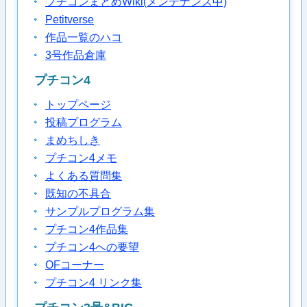
プチコンまとめWiki(メンテナンス中)
Petitverse
作品一覧のハコ
3号作品倉庫
プチコン4
トップページ
投稿プログラム
まめちしき
プチコン4メモ
よくある質問集
既知の不具合
サンプルプログラム集
プチコン4作品集
プチコン4への要望
OFコーナー
プチコン4 リンク集