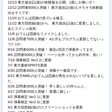
12/13 東方遊歩記(仮)の体験版を公開。1面しか無いぞ！
12/12 訪問者8000人突破！ 東方遊歩記(仮)もそろそろ体験版
出せそうです。
11/24 おてんば恋娘の音ズレを修正。
11/22 東方回想録(仮)から、東方遊歩記(仮)に変更しました。
あとスクショ追加。
11/8 おてんば恋娘をリメイクしました。
11/8 訪問者7000人突破！ 4か月もプログラム更新してないっ
てﾄﾞﾕｺﾄｰ
9/16 訪問者6000人突破！ 最近c言語で弾幕作ってます。
8/6 訪問者5000人突破！ ページを作ってから約半年。長い！
7/16 弾幕検定 Ver2.2に更新
7/7 東方素材SPRITE更新
6/30 訪問者4000人突破！ 弾幕ゲー最高です。
6/21 東方MMLのおてんば恋娘が再生されないバグを直しまし
た。
5/26 訪問者3000人突破！ 早く新しいの作らんと...
4/17 訪問者2000人突破！ 普通に嬉しい
4/2 弾幕検定 Ver2.1に更新
4/2 弾幕検定 Ver2.0に更新
4/1 東方回想録(仮)のスクリーンショットを更新