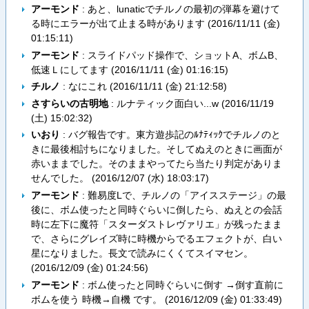
アーモンド
: あと、lunaticでチルノの最初の弾幕を避けて
る時にエラーが出て止まる時があります (
2016/11/11 (金)
01:15:11
)
アーモンド
: スライドパッド操作で、ショットA、ボムB、
低速Ｌにしてます (
2016/11/11 (金) 01:16:15
)
チルノ
: なにこれ (
2016/11/11 (金) 21:12:58
)
さすらいの古明地
: ルナティック面白い...w (
2016/11/19
(土) 15:02:32
)
いおり
: バグ報告です。東方遊歩記のﾙﾅﾃｨｯｸでチルノのと
きに最後相討ちになりました。そしてぬえのときに画面が
赤いままでした。そのままやってたら当たり判定がありま
せんでした。 (
2016/12/07 (水) 18:03:17
)
アーモンド
: 難易度Lで、チルノの「アイスステージ」の最
後に、ボム使ったと同時ぐらいに倒したら、ぬえとの会話
時に左下に魔符「スターダストレヴァリエ」が残ったまま
で、さらにグレイズ時に時機からでるエフェクトが、白い
星になりました。長文で読みにくくてスイマセン。
(
2016/12/09 (金) 01:24:56
)
アーモンド
: ボム使ったと同時ぐらいに倒す →倒す直前に
ボムを使う 時機→自機 です。 (
2016/12/09 (金) 01:33:49
)