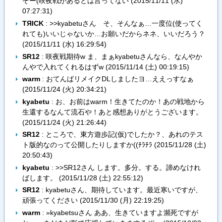
ぞー(咲夜戦があるとは言ってない (
2015/11/11 (水)
07:27:31
)
TЯICK
: >>kyabetuさん そ、そんなぁ…一度位(使ってく
れても)いいじゃないか…お願いだからネネ、いいだろう？
(
2015/11/11 (水) 16:29:54
)
SR12
: 咲夜戦期待w ま、まぁkyabetuさんなら、なんやか
んやで入れてくれるはずw (
2015/11/14 (土) 00:19:15
)
warm
: おてんばリメイクDLしましたヨ…ええっすなぁ
(
2015/11/24 (火) 20:34:21
)
kyabetu
: お、お前はwarm！生きてたのか！あの戦地から
生還するなんて流石や！あと感想ありがとうございます。
(
2015/11/24 (火) 21:26:44
)
SR12
: ところで、東方遊歩記(仮)でしたか？、あれのテス
ト版的なのって公開したりしますか((ﾁﾗﾁﾗ (
2015/11/28 (土)
20:50:43
)
kyabetu
: >>SR12さん します。多分。する。諦めなけれ
ばします。 (
2015/11/28 (土) 22:55:12
)
SR12
: kyabetuさん、期待しています。最近寒いですが、
頑張ってください (
2015/11/30 (月) 22:19:25
)
warm
: »kyabetsuさん ああ、生きていますよ瀕死ですが