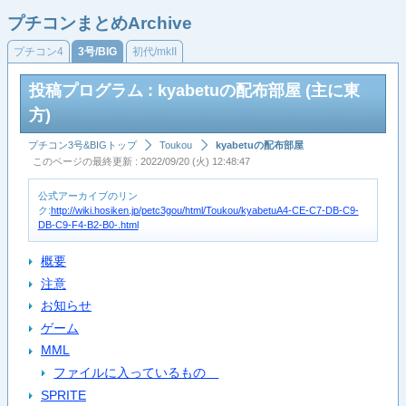
プチコンまとめArchive
プチコン4
3号/BIG
初代/mkII
投稿プログラム : kyabetuの配布部屋 (主に東
方)
プチコン3号&BIGトップ
Toukou
kyabetuの配布部屋
このページの最終更新 : 2022/09/20 (火) 12:48:47
公式アーカイブのリン
ク:
http://wiki.hosiken.jp/petc3gou/html/Toukou/kyabetuA4-CE-C7-DB-C9-
DB-C9-F4-B2-B0-.html
概要
注意
お知らせ
ゲーム
MML
ファイルに入っているもの
SPRITE