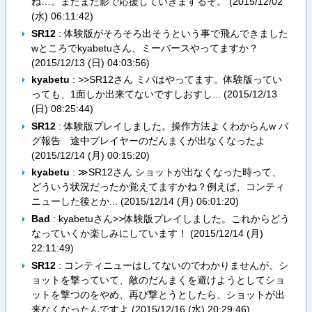
ね…。まだまだ影で応援していきまするぞ。 (
2015/12/02
(水) 06:11:42
)
SR12
: 体験版がそろそろ出そうという事で飛んできました
wところでkyabetuさん、ミーバースやってますか？
(
2015/12/13 (日) 04:03:56
)
kyabetu
: >>SR12さん ミバはやってます。体験版ってい
っても、1面しか出来てないですしおすし... (
2015/12/13
(日) 08:25:44
)
SR12
: 体験版プレイしました。操作方法よくわからんw バ
グ報告 途中プレイヤーのだんまくが出なくなったよ
(
2015/12/14 (月) 00:15:20
)
kyabetu
: ≫SR12さん ショットが出なくなった時って、
どういう状況だったか覚えてますかね？例えば、コンティ
ニューした後とか... (
2015/12/14 (月) 06:01:20
)
Bad
: kyabetuさん>>体験版プレイしました。これからどう
なっていくか楽しみにしています！ (
2015/12/14 (月)
22:11:49
)
SR12
: コンティニューはしてないのでわかりませんが、シ
ョットを撃っていて、敵のだんまくを避けようとしてショ
ットを撃つのをやめ、再び撃とうとしたら、ショットが出
来なくなったんですよ (
2015/12/16 (水) 20:29:46
)