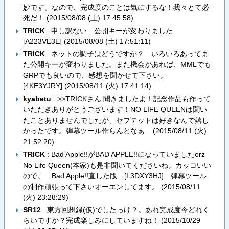
妙です。なので、完成度のことは気にするな！我々とて必
死だ！ (
2015/08/08 (土) 17:45:58
)
TRICK
: 申し訳ない…公開キーが変わりました
[A223VE3E] (
2015/08/08 (土) 17:51:11
)
TRICK
: ネットの調子はどうですか？ いろいろあってま
た公開キーが変わりました。また機会があれば、MMLでも
GRPでも良いので、感想を聞かせて下さい。
[4KE3YJRY] (
2015/08/11 (火) 17:41:14
)
kyabetu
: >>TRICKさん 聞きましたよ！記念作品も作って
いただきありがとうございます！NO LIFE QUEENは聞い
たことありませんでしたが、セプテットは好きなんで嬉し
かったです。弾幕ツール作らんとなぁ... (
2015/08/11 (火)
21:52:20
)
TRICK
: Bad Apple!!がBAD APPLE!!になっていましたorz
No Life Queen(本家)も是非聞いてくださいね。カッコいい
ので。 Bad Apple!!直した版→[L3DXY3HJ] 弾幕ツール
の制作頑張って下さいオーエンしてます。 (
2015/08/11
(火) 23:28:29
)
SR12
: 東方回想録(仮)でしたっけ？。あれ完成度今どれく
らいですか？完成楽しみにしていますね！ (
2015/10/29