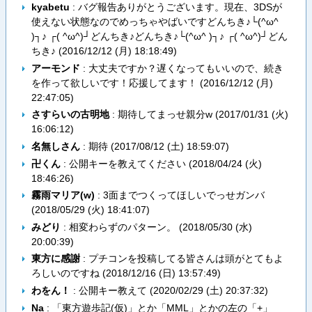
kyabetu
: バグ報告ありがとうございます。現在、3DSが
使えない状態なのでめっちゃやばいですどんちき♪└(^ω^
)┐♪ ┌( ^ω^)┘どんちき♪どんちき♪└(^ω^ )┐♪ ┌( ^ω^)┘どん
ちき♪ (
2016/12/12 (月) 18:18:49
)
アーモンド
: 大丈夫ですか？遅くなってもいいので、続き
を作って欲しいです！応援してます！ (
2016/12/12 (月)
22:47:05
)
さすらいの古明地
: 期待してまっせ親分w (
2017/01/31 (火)
16:06:12
)
名無しさん
: 期待 (
2017/08/12 (土) 18:59:07
)
卍くん
: 公開キーを教えてください (
2018/04/24 (火)
18:46:26
)
霧雨マリア(w)
: 3面までつくってほしいでっせガンバ
(
2018/05/29 (火) 18:41:07
)
みどり
: 相変わらずのパターン。 (
2018/05/30 (水)
20:00:39
)
東方に感謝
: プチコンを投稿してる皆さんは頭がとてもよ
ろしいのですね (
2018/12/16 (日) 13:57:49
)
わをん！
: 公開キー教えて (
2020/02/29 (土) 20:37:32
)
Na
: 「東方遊歩記(仮)」とか「MML」とかの左の「+」