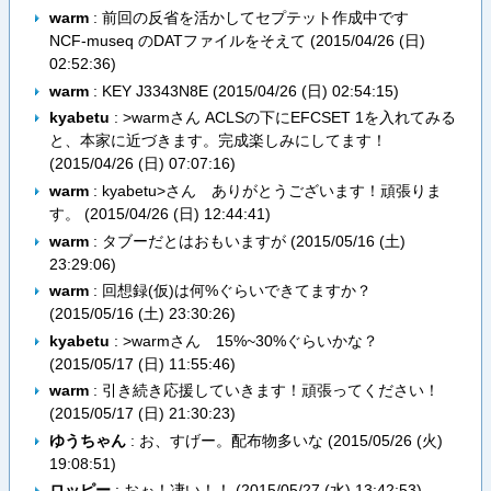
warm
: 前回の反省を活かしてセプテット作成中です
NCF-museq のDATファイルをそえて (
2015/04/26 (日)
02:52:36
)
warm
: KEY J3343N8E (
2015/04/26 (日) 02:54:15
)
kyabetu
: >warmさん ACLSの下にEFCSET 1を入れてみる
と、本家に近づきます。完成楽しみにしてます！
(
2015/04/26 (日) 07:07:16
)
warm
: kyabetu>さん ありがとうございます！頑張りま
す。 (
2015/04/26 (日) 12:44:41
)
warm
: タブーだとはおもいますが (
2015/05/16 (土)
23:29:06
)
warm
: 回想録(仮)は何%ぐらいできてますか？
(
2015/05/16 (土) 23:30:26
)
kyabetu
: >warmさん 15%~30%ぐらいかな？
(
2015/05/17 (日) 11:55:46
)
warm
: 引き続き応援していきます！頑張ってください！
(
2015/05/17 (日) 21:30:23
)
ゆうちゃん
: お、すげー。配布物多いな (
2015/05/26 (火)
19:08:51
)
ロッピー
: おぉ！凄い！！ (
2015/05/27 (水) 13:42:53
)