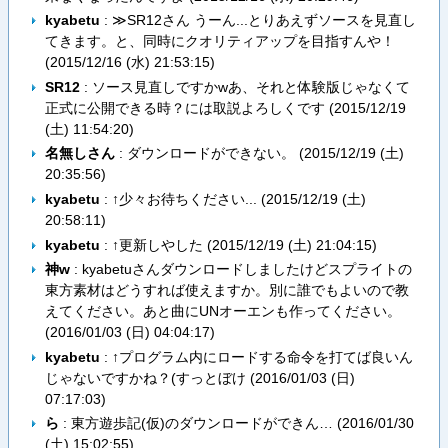
kyabetu
: ≫SR12さん うーん...とりあえずソースを見直し
てきます。と、同時にクオリティアップを目指すんや！
(
2015/12/16 (水) 21:53:15
)
SR12
: ソース見直しですかwあ、それと体験版じゃなくて
正式に公開できる時？には取説よろしくです (
2015/12/19
(土) 11:54:20
)
名無しさん
: ダウンロードができない。 (
2015/12/19 (土)
20:35:56
)
kyabetu
: ↑少々お待ちください... (
2015/12/19 (土)
20:58:11
)
kyabetu
: ↑更新しやした (
2015/12/19 (土) 21:04:15
)
神w
: kyabetuさんダウンロードしましたけどスプライトの
東方素材はどうすれば使えますか。別に誰でもよいので教
えてください。あと曲にUNオーエンも作ってください。
(
2016/01/03 (日) 04:04:17
)
kyabetu
: ↑プログラム内にロードする命令を打てば良いん
じゃないですかね？(すっとぼけ (
2016/01/03 (日)
07:17:03
)
ら
: 東方遊歩記(仮)のダウンロードができん… (
2016/01/30
(土) 15:02:55
)