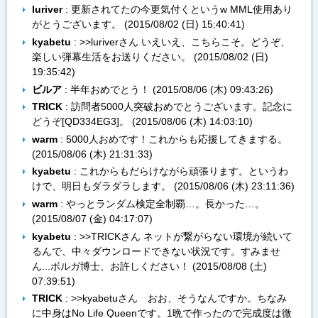
luriver
: 更新されてたの今更気付くというw MML使用あり
がとうございます。 (
2015/08/02 (日) 15:40:41
)
kyabetu
: >>luriverさん いえいえ、こちらこそ。どうぞ、
楽しい弾幕生活をお送りください。 (
2015/08/02 (日)
19:35:42
)
ビルア
: 半年おめでとう！ (
2015/08/06 (木) 09:43:26
)
TRICK
: 訪問者5000人突破おめでとうございます。記念に
どうぞ[QD334EG3]。 (
2015/08/06 (木) 14:03:10
)
warm
: 5000人おめです！これからも応援してきまする。
(
2015/08/06 (木) 21:31:33
)
kyabetu
: これからもだらけながら頑張ります。というわ
けで、明日もダラダラします。 (
2015/08/06 (木) 23:11:36
)
warm
: やっとランダム検定全制覇…。長かった…。
(
2015/08/07 (金) 04:17:07
)
kyabetu
: >>TRICKさん ネットが繋がらない環境が続いて
るんで、中々ダウンロードできない状況です。すみませ
ん...ボルガ博士、お許しください！ (
2015/08/08 (土)
07:39:51
)
TRICK
: >>kyabetuさん おお、そうなんですか。ちなみ
に中身はNo Life Queenです。1晩で作ったので完成度は微