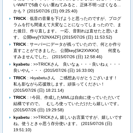
いWAITで5曲ぐらい重ねてみると、正体不明っぽくなる...
かも？ (
2015/07/26 (日) 09:25:40
)
TRICK
: 低音の音量を下げようと思ったのですが、プログ
ラムを打ち間違えて大変なことになってしまったので、ま
た後日、作り直します。 一応、音割れは直せたと思いま
す。 公開key[Y32NX4ZF] (
2015/07/26 (日) 11:53:52
)
TRICK
: サーバーにデータが残っていたので、何とか作り
直すことができました。 公開key[SK2XVKKV] 何度も
すみませんでした。 (
2015/07/26 (日) 12:58:46
)
kyabetu
: >>TRICKさん 良いなぁ・・・良いねぇ・・・
良いやん・・・ (
2015/07/26 (日) 16:33:00
)
TRICK
: >kyabetuさん ご感想ありがとうございます！
私も影ながら応援致します。頑張ってください！
(
2015/07/26 (日) 18:21:14
)
TRICK
: ↑今回、作成したMMLは自由に使っていただいて
結構ですので。 むしろ使っていただけたら嬉しいです。
(
2015/07/26 (日) 19:29:58
)
kyabetu
: >>TRICKさん 嬉しいお言葉ですが、嬉しいです
ね。使うときゃ思う存分使います。 (
2015/07/26 (日)
19:51:10
)