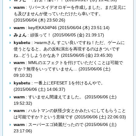
warm
: リバースイデオロギーを作成しました。まだ足元に
も及びませんが使っていただけたら幸いです。
(
2015/06/04 (木) 23:50:26
)
warm
: key/EKA34P46 (
2015/06/04 (木) 23:51:14
)
みょん
: 頑張って！ (
2015/06/05 (金) 21:39:17
)
kyabetu
: >warmさん すごい良いですね！ただ、ゲームに
使うとなると、あの反転演出を再現するのはきついです
ね...どうしようかなあ？ (
2015/06/05 (金) 23:45:30
)
warm
: MMLのエフェクトを付けていただくことは可能で
すか？無理をいってすいません… (
2015/06/06 (土)
09:10:32
)
kyabetu
: 一番上にEFESET 1を付けるんやで。
(
2015/06/06 (土) 14:06:37
)
warm
: すいません間違えてました。 (
2015/06/06 (土)
19:52:32
)
warm
: ハルトマンの妖怪少女とかみたいにしてもらうこと
は可能ですか？という意味です (
2015/06/06 (土) 22:06:03
)
warm
: スーパーエゴ綺麗だったので (
2015/06/06 (土)
23:17:06
)