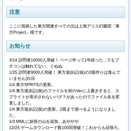
注意
ここに投稿した東方関連すべての元は上海アリス幻樂団「東
方Project」様です。
お知らせ
3/14 訪問者10000人突破！ ページ作って1年経った...でもプ
チコンは触れてない。ぐぬぬ
1/25 訪問者9000人突破！ 東方遊歩記(仮)の3面作りは進んで
いません(白目
1/4 東方SPRITEの更新。
1/4 東方遊歩記(仮)のファイルを前のVerに上書きすると、ス
プライトが表示されないバグ？があったのでファイル名を変
更しました。
1/4 東方遊歩記(仮)の更新。2面まで遊べるようになりまし
た。
1/3 MMLに妖怪の山を追加。あややや
12/24 ゲームダウンロード数100回突破！これからも頑張ろ。