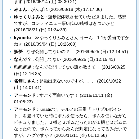
ます (
2016/05/14 (土) 08:30:21
)
みょん
: がんばれ (
2016/08/18 (木) 17:17:36
)
ゆっくりふみと
: 遊歩記体験させていただきました。感想
ですが、コンティニュー事0ボム0残機はきついかと
(
2016/08/21 (日) 01:34:39
)
kyabetu
: ≫ゆっくりふみとさん うーん…1 1が妥当ですか
ねぇ (
2016/09/04 (日) 10:26:09
)
妖夢
: なぜ公開してないの？ (
2016/09/25 (日) 12:14:51
)
なんで？
: 公開してない (
2016/09/25 (日) 12:15:43
)
\\\\\\\\\\\\\\
: なんで公開してない誰か教えて！ (
2016/09/25
(日) 12:16:35
)
名無しさん
: 起動出来ないのですが、、、 (
2016/10/22
(土) 14:01:41
)
アーモンド
: すごく面白いです！ (
2016/11/11 (金)
01:08:23
)
アーモンド
: lunaticで、チルノの三重「トリプルポイン
ト」を避けていた時にボムを使ったら、ボムを使いながら
ピチュりました。２機と２ボムだったのが１機と２ボムに
なったので、ボムってから死んだ判定になってるみたいで
すが、バグですか？ (
2016/11/11 (金) 01:12:58
)