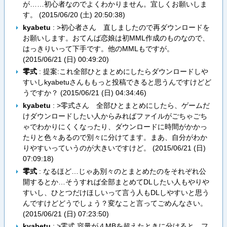
が……初心者なのでよくわかりません。宜しくお願いしま
す。 (
2015/06/20 (土) 20:50:38
)
kyabetu
: >初心者さん 直しましたので再ダウンロードを
お願いします。おてんば恋娘は初MML作成のものなので、
はっきりいって下手です。他のMMLもですが。
(
2015/06/21 (日) 00:49:20
)
零式
: 提案:これ全部ひとまとめにしたらダウンロードしや
すいしkyabetuさんももっと投稿できると思うんですけどど
うですか？ (
2015/06/21 (日) 04:34:46
)
kyabetu
: >零式さん 全部ひとまとめにしたら、ゲームだ
けダウンロードしたい人からみればファイルがごちゃごち
ゃでわかりにくくなったり、ダウンロードに時間がかかっ
たりと色々あるので別々に分けてます。まあ、自分がわか
りやすいっていうのが大きいですけど。 (
2015/06/21 (日)
07:09:18
)
零式
: なるほど…じゃあ別々のとまとめたのをそれぞれ公
開するとか…そうすれば全部まとめてDLしたい人もやりや
すいし、ひとつだけほしいって言う人もDLしやすいと思う
んですけどどうでしょう？変なこと言ってごめんなさい。
(
2015/06/21 (日) 07:23:50
)
kyabetu
: >零式 容量が４MBを超えたときに分けると、フ