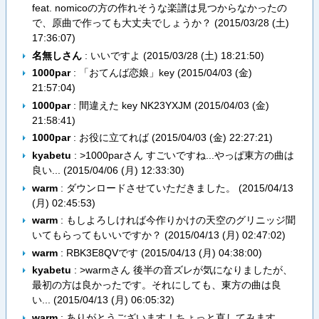
feat. nomicoの方の作れそうな楽譜は見つからなかったの
で、原曲で作っても大丈夫でしょうか？ (
2015/03/28 (土)
17:36:07
)
名無しさん
: いいですよ (
2015/03/28 (土) 18:21:50
)
1000par
: 「おてんば恋娘」key (
2015/04/03 (金)
21:57:04
)
1000par
: 間違えた key NK23YXJM (
2015/04/03 (金)
21:58:41
)
1000par
: お役に立てれば (
2015/04/03 (金) 22:27:21
)
kyabetu
: >1000parさん すごいですね...やっぱ東方の曲は
良い... (
2015/04/06 (月) 12:33:30
)
warm
: ダウンロードさせていただきました。 (
2015/04/13
(月) 02:45:53
)
warm
: もしよろしければ今作りかけの天空のグリニッジ聞
いてもらってもいいですか？ (
2015/04/13 (月) 02:47:02
)
warm
: RBK3E8QVです (
2015/04/13 (月) 04:38:00
)
kyabetu
: >warmさん 後半の音ズレが気になりましたが、
最初の方は良かったです。それにしても、東方の曲は良
い... (
2015/04/13 (月) 06:05:32
)
warm
: ありがとうございます！ちょっと直してみます