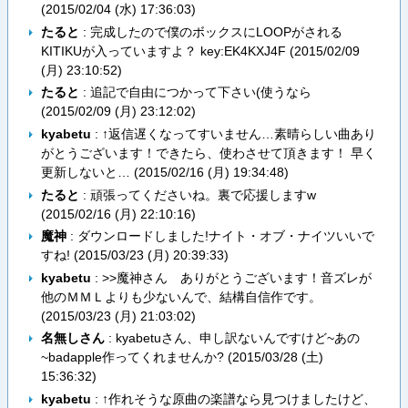
(
2015/02/04 (水) 17:36:03
)
たると
: 完成したので僕のボックスにLOOPがされる
KITIKUが入っていますよ？ key:EK4KXJ4F (
2015/02/09
(月) 23:10:52
)
たると
: 追記で自由につかって下さい(使うなら
(
2015/02/09 (月) 23:12:02
)
kyabetu
: ↑返信遅くなってすいません…素晴らしい曲あり
がとうございます！できたら、使わさせて頂きます！ 早く
更新しないと… (
2015/02/16 (月) 19:34:48
)
たると
: 頑張ってくださいね。裏で応援しますw
(
2015/02/16 (月) 22:10:16
)
魔神
: ダウンロードしました!ナイト・オブ・ナイツいいで
すね! (
2015/03/23 (月) 20:39:33
)
kyabetu
: >>魔神さん ありがとうございます！音ズレが
他のＭＭＬよりも少ないんで、結構自信作です。
(
2015/03/23 (月) 21:03:02
)
名無しさん
: kyabetuさん、申し訳ないんですけど~あの
~badapple作ってくれませんか? (
2015/03/28 (土)
15:36:32
)
kyabetu
: ↑作れそうな原曲の楽譜なら見つけましたけど、