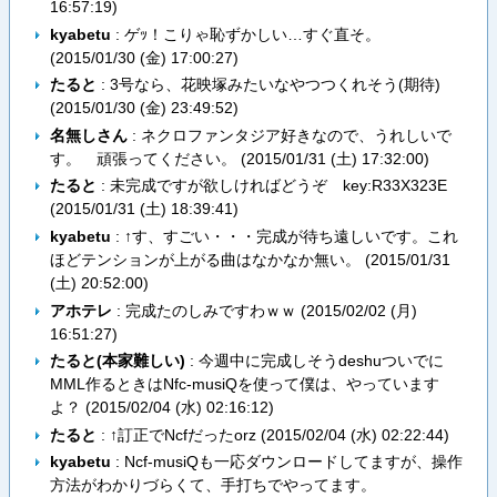
16:57:19
)
kyabetu
: ゲｯ！こりゃ恥ずかしい…すぐ直そ。
(
2015/01/30 (金) 17:00:27
)
たると
: 3号なら、花映塚みたいなやつつくれそう(期待)
(
2015/01/30 (金) 23:49:52
)
名無しさん
: ネクロファンタジア好きなので、うれしいで
す。 頑張ってください。 (
2015/01/31 (土) 17:32:00
)
たると
: 未完成ですが欲しければどうぞ key:R33X323E
(
2015/01/31 (土) 18:39:41
)
kyabetu
: ↑す、すごい・・・完成が待ち遠しいです。これ
ほどテンションが上がる曲はなかなか無い。 (
2015/01/31
(土) 20:52:00
)
アホテレ
: 完成たのしみですわｗｗ (
2015/02/02 (月)
16:51:27
)
たると(本家難しい)
: 今週中に完成しそうdeshuついでに
MML作るときはNfc-musiQを使って僕は、やっています
よ？ (
2015/02/04 (水) 02:16:12
)
たると
: ↑訂正でNcfだったorz (
2015/02/04 (水) 02:22:44
)
kyabetu
: Ncf-musiQも一応ダウンロードしてますが、操作
方法がわかりづらくて、手打ちでやってます。