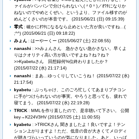
ァイルがパンパンで分けられない＼(＾0＾)／ｵﾜﾀになりか
ねないのでやめとくぜい。というより、ファイル移すのが
めんどくさいのが本音です。 (
2015/06/21 (日) 09:15:39
)
零式
: 確かにｵﾜﾀになるなら止めといた方が良いですね…(
;^^) (
2015/06/21 (日) 09:18:22
)
みょん
: はーやーくー (
2015/06/27 (土) 22:08:55
)
nanashi
: >>みょんさん 急かさない急かさない。早くよ
りはクオリティ高い方が良いですよね？ね？ね？
>>Kyabetuさん 回想録何%位終わりましたか？
(
2015/07/22 (水) 21:17:14
)
nanashi
: まあ…ゆっくりしていこうね！ (
2015/07/22 (水)
21:17:54
)
kyabetu
: ぶっちゃけ、このごろ忙しくてあまりプチコン
に手がつけられないのが事実。やろうと思っても、疲れで
寝てまう。 (
2015/07/22 (水) 22:19:28
)
TRICK
: MMLを作り直したので、是非聴いて下さい。 公開
key→K224V3HV (
2015/07/25 (土) 11:00:55
)
kyabetu
: >TRICKさん 聞きましたよ！良いですよ！テン
ション上がりますよ！ただ、低音の音が大きくてメロディ
が聴きづらいっていうのが気になりました。あと、いっぱ