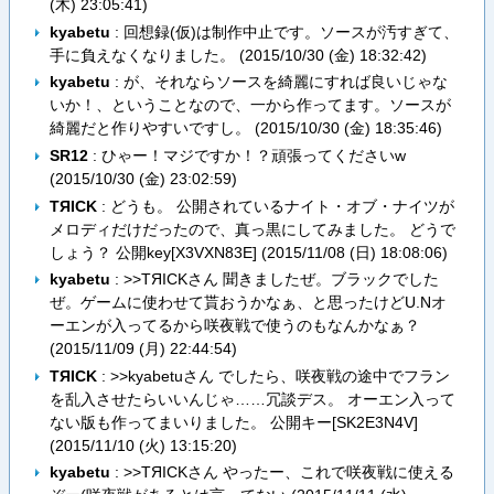
(木) 23:05:41
)
kyabetu
: 回想録(仮)は制作中止です。ソースが汚すぎて、
手に負えなくなりました。 (
2015/10/30 (金) 18:32:42
)
kyabetu
: が、それならソースを綺麗にすれば良いじゃな
いか！、ということなので、一から作ってます。ソースが
綺麗だと作りやすいですし。 (
2015/10/30 (金) 18:35:46
)
SR12
: ひゃー！マジですか！？頑張ってくださいw
(
2015/10/30 (金) 23:02:59
)
TЯICK
: どうも。 公開されているナイト・オブ・ナイツが
メロディだけだったので、真っ黒にしてみました。 どうで
しょう？ 公開key[X3VXN83E] (
2015/11/08 (日) 18:08:06
)
kyabetu
: >>TЯICKさん 聞きましたぜ。ブラックでした
ぜ。ゲームに使わせて貰おうかなぁ、と思ったけどU.Nオ
ーエンが入ってるから咲夜戦で使うのもなんかなぁ？
(
2015/11/09 (月) 22:44:54
)
TЯICK
: >>kyabetuさん でしたら、咲夜戦の途中でフラン
を乱入させたらいいんじゃ……冗談デス。 オーエン入って
ない版も作ってまいりました。 公開キー[SK2E3N4V]
(
2015/11/10 (火) 13:15:20
)
kyabetu
: >>TЯICKさん やったー、これで咲夜戦に使える