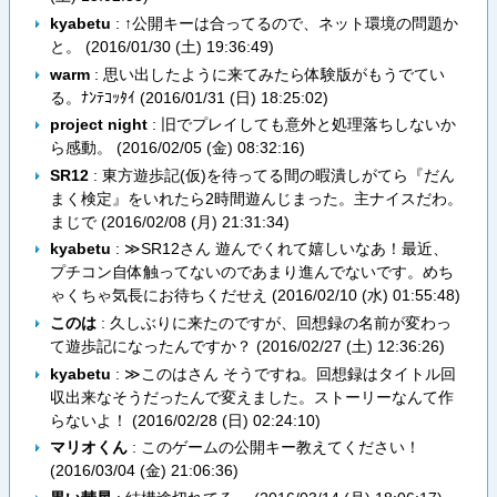
kyabetu
: ↑公開キーは合ってるので、ネット環境の問題か
と。 (
2016/01/30 (土) 19:36:49
)
warm
: 思い出したように来てみたら体験版がもうでてい
る。ﾅﾝﾃｺｯﾀｲ (
2016/01/31 (日) 18:25:02
)
project night
: 旧でプレイしても意外と処理落ちしないか
ら感動。 (
2016/02/05 (金) 08:32:16
)
SR12
: 東方遊歩記(仮)を待ってる間の暇潰しがてら『だん
まく検定』をいれたら2時間遊んじまった。主ナイスだわ。
まじで (
2016/02/08 (月) 21:31:34
)
kyabetu
: ≫SR12さん 遊んでくれて嬉しいなあ！最近、
プチコン自体触ってないのであまり進んでないです。めち
ゃくちゃ気長にお待ちくだせえ (
2016/02/10 (水) 01:55:48
)
このは
: 久しぶりに来たのですが、回想録の名前が変わっ
て遊歩記になったんですか？ (
2016/02/27 (土) 12:36:26
)
kyabetu
: ≫このはさん そうですね。回想録はタイトル回
収出来なそうだったんで変えました。ストーリーなんて作
らないよ！ (
2016/02/28 (日) 02:24:10
)
マリオくん
: このゲームの公開キー教えてください！
(
2016/03/04 (金) 21:06:36
)