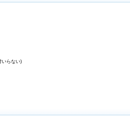
に
いらない)
更