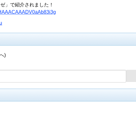
ーゼ」で紹介されました！
s/AYMHAAACAAADV0aAb83i3g
u
へ)