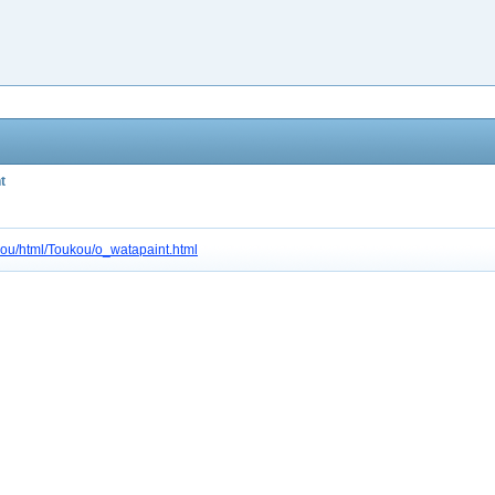
t
3gou/html/Toukou/o_watapaint.html