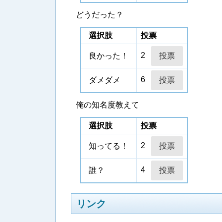
どうだった？
選択肢
投票
2
良かった！
6
ダメダメ
俺の知名度教えて
選択肢
投票
2
知ってる！
4
誰？
リンク