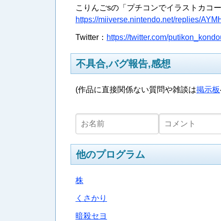
こりんごsの「プチコンでイラストカコ
https://miiverse.nintendo.net/replie
Twitter：
https://twitter.com/putikon_kondo
不具合,バグ報告,感想
(作品に直接関係ない質問や雑談は
掲示板
他のプログラム
株
くさかり
暗殺セヨ