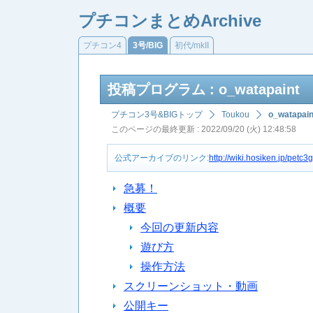
プチコンまとめArchive
プチコン4
3号/BIG
初代/mkII
投稿プログラム : o_watapaint
プチコン3号&BIGトップ
Toukou
o_watapain
このページの最終更新 : 2022/09/20 (火) 12:48:58
公式アーカイブのリンク:
http://wiki.hosiken.jp/petc
急募！
概要
今回の更新内容
遊び方
操作方法
スクリーンショット・動画
公開キー