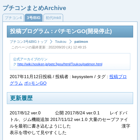
プチコンまとめArchive
プチコン4
3号/BIG
初代/mkII
投稿プログラム : パチモンGO(開発停止)
プチコン3号&BIGトップ
Toukou
patimon
このページの最終更新 : 2022/09/20 (火) 12:49:15
公式アーカイブのリン
ク:
http://wiki.hosiken.jp/petc3gou/html/Toukou/patimon.html
2017年11月12日投稿 / 投稿者 : keysystem /
タグ :
投稿プロ
グラム
ポ○モンGO
更新履歴
2017/8/12 ver.0 公開 2017/8/24 ver.0.1 レイドバ
トル、ジム機能追加 2017/11/12 ver.1.0 大量のセーブファイ
ルを最初に書き込むようにした 漢字
表示を増やして見やすくした