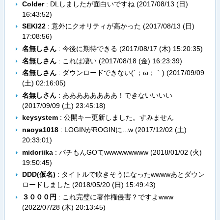
Colder
: DLしましたが面白いですね (
2017/08/13 (日)
16:43:52
)
SEKI22
: 意外にクオリティが高かった (
2017/08/13 (日)
17:08:56
)
名無しさん
: 今後に期待できる (
2017/08/17 (木) 15:20:35
)
名無しさん
: これは凄い (
2017/08/18 (金) 16:23:39
)
名無しさん
: ダウンロードできない(´；ω；｀) (
2017/09/09
(土) 02:16:05
)
名無しさん
: ああああああああ！できないいいい
(
2017/09/09 (土) 23:45:18
)
keysystem
: 公開キー更新しました。すみません
naoya1018
: LOGINがROGINに...w (
2017/12/02 (土)
20:33:01
)
midoriika
: パチもんGOてwwwwwwwww (
2018/01/02 (火)
19:50:45
)
DDD(仮名)
: タイトルで吹きそうになったwwwwあとダウン
ロードしました (
2018/05/20 (日) 15:49:43
)
３０００円
: これ完璧に著作権侵害？ですよwww
(
2022/07/28 (木) 20:13:45
)