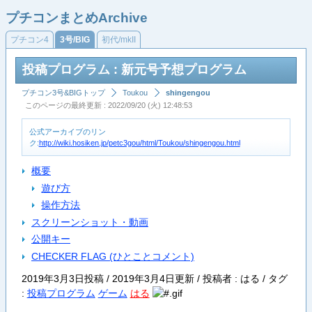
プチコンまとめArchive
プチコン4
3号/BIG
初代/mkII
投稿プログラム : 新元号予想プログラム
プチコン3号&BIGトップ
Toukou
shingengou
このページの最終更新 : 2022/09/20 (火) 12:48:53
公式アーカイブのリン
ク:
http://wiki.hosiken.jp/petc3gou/html/Toukou/shingengou.html
概要
遊び方
操作方法
スクリーンショット・動画
公開キー
CHECKER FLAG (ひとことコメント)
2019年3月3日投稿 / 2019年3月4日更新 / 投稿者 : はる /
タグ
:
投稿プログラム
ゲーム
はる