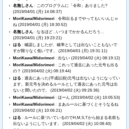
名無しさん
: このプログラムに「令和」ありました?
(
2019/04/01 (月) 14:08:37
)
MoriKawa/Midorimori
: 令和出るまでやってもいいんじゃ
ね (
2019/04/01 (月) 18:30:52
)
名無しさん
: なるほど...いつまでかかるんだろう...
(
2019/04/01 (月) 19:23:21
)
はる
: 確認しましたが、確率としては出ないこともないで
すが限りなく低いです。 (
2019/04/01 (月) 19:31:11
)
MoriKawa/Midorimori
: 出ない (
2019/04/02 (火) 08:19:12
)
MoriKawa/Midorimori
: これって過去にあった元号も出る
の？ (
2019/04/02 (火) 08:19:44
)
はる
: 過去にあった(平成以前)元号は出ないようになってい
ます。新元号を決めるルールとして過去にあった元号は出
ないと聞いたので。 (
2019/04/02 (火) 09:26:36
)
MoriKawa/Midorimori
: ほーん (
2019/04/02 (火) 10:05:53
)
MoriKawa/Midorimori
: まあルールに基づくとそうなるね
(
2019/04/02 (火) 10:06:21
)
はる
: ルールに基づいているのでH,M,S,Tから始まる名前も
出ないようにしています。 (
2019/04/02 (火) 10:08:40
)