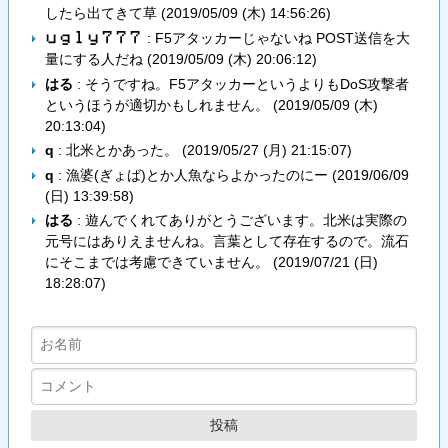
したら出てきて草 (
2019/05/09 (木) 14:56:26
)
: F5アタッカーじゃないね POST送信を大
ｕ​ｇ​ｌ​ｙ​７​７​７
量にする人だね (
2019/05/09 (木) 20:06:12
)
はる
: そうですね。F5アタッカーというよりもDoS攻撃者
というほうが適切かもしれません。 (
2019/05/09 (木)
20:13:04
)
q
: 北米とかあった。 (
2019/05/27 (月) 21:15:07
)
q
: 漁婆(ぎょば)とか人魚ならよかったのにー (
2019/06/09
(日) 13:39:58
)
はる
: 遊んでくれてありがとうございます。北米は実際の
元号にはありえませんね。言葉として存在するので。流石
にそこまでは考慮できていません。 (
2019/07/21 (日)
18:28:07
)