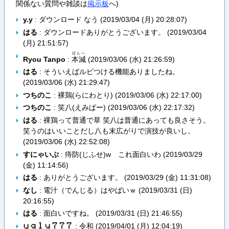
関係ない質問や雑談は
掲示板
へ)
y.y
: ダウンロード なう (
2019/03/04 (月) 20:28:07
)
はる
: ダウンロードありがとうございます。 (
2019/03/04
(月) 21:51:57
)
ぽんへ
Ryou Tanpo
:
本減
(
2019/03/06 (水) 21:26:59
)
はる
: そういえばルビつける機能ありましたね。
(
2019/03/06 (水) 21:29:47
)
つちのこ
: 裸鶏(らにわとり) (
2019/03/06 (水) 22:17:00
)
つちのこ
: 笑八(えみぱー) (
2019/03/06 (水) 22:17:32
)
はる
: 裸鶏って普通で草 笑八は普通にあっても良さそう。
笑うのはいいことだし八も末広がりで演技が良いし。
(
2019/03/06 (水) 22:52:08
)
すにゃいぷ
: 痔防(じふせ)w これ面白いわ (
2019/03/29
(金) 11:14:56
)
はる
: ありがとうございます。 (
2019/03/29 (金) 11:31:08
)
なし
: 電汁（でんじる）はやばいｗ (
2019/03/31 (日)
20:16:55
)
はる
: 面白いですね。 (
2019/03/31 (日) 21:46:55
)
: 令和 (
2019/04/01 (月) 12:04:19
)
ｕ​ｇ​ｌ​ｙ​７​７​７