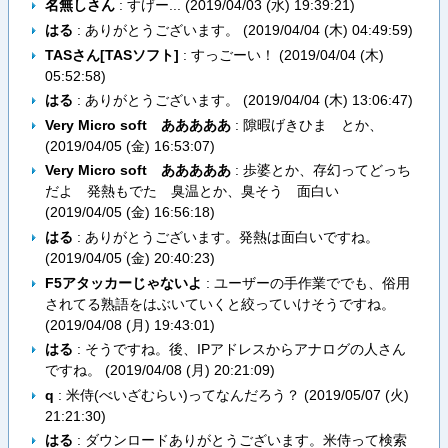
名無しさん
: すげー... (
2019/04/03 (水) 19:39:21
)
はる
: ありがとうございます。 (
2019/04/04 (木) 04:49:59
)
TASさん[TASソフト]
: すっごーい！ (
2019/04/04 (木)
05:52:58
)
はる
: ありがとうございます。 (
2019/04/04 (木) 13:06:47
)
Very Micro soft あああああ
: 隙暇げきひま とか、
(
2019/04/05 (金) 16:53:07
)
Very Micro soft あああああ
: 歩婆とか、存幻ってどっち
だよ 発熱もでた 臭温とか、臭そう 面白い
(
2019/04/05 (金) 16:56:18
)
はる
: ありがとうございます。発熱は面白いですね。
(
2019/04/05 (金) 20:40:23
)
F5アタッカーじゃないよ
: ユーザーの手作業ででも、俗用
されてる熟語をはぶいていくと絞っていけそうですね。
(
2019/04/08 (月) 19:43:01
)
はる
: そうですね。後、IPアドレスからアナログの人さん
ですね。 (
2019/04/08 (月) 20:21:09
)
q
: 米侍(べいざむらい)ってなんだろう？ (
2019/05/07 (火)
21:21:30
)
はる
: ダウンロードありがとうございます。米侍って検索