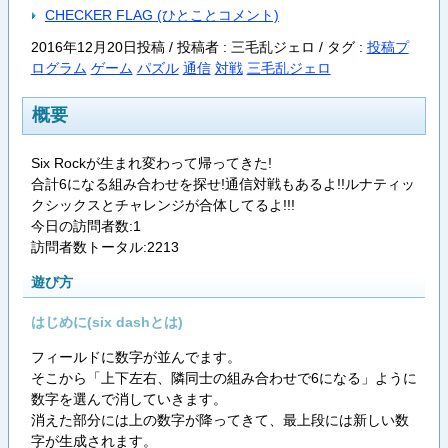
CHECKER FLAG (ひとことコメント)
2016年12月20日投稿 / 投稿者 : 三毛乱ジェロ /
タグ :
投稿プ
ログラム
ゲーム
パズル
通信
対戦
三毛乱ジェロ
概要
Six Rockが生まれ変わって帰ってきた!
合計6になる組み合わせを探せ!通信対戦もあるよ!!ルナティッ
クシックスとチャレンジが合体してるよ!!!
今日の訪問者数:1
訪問者数トータル:2213
遊び方
はじめに(six dashとは)
フィールドに数字が並んでます。
そこから「上下左右、隣同士の組み合わせで6になる」ように
数字を選んで消していきます。
消えた部分には上の数字が降ってきて、最上段には新しい数
字が生成されます。