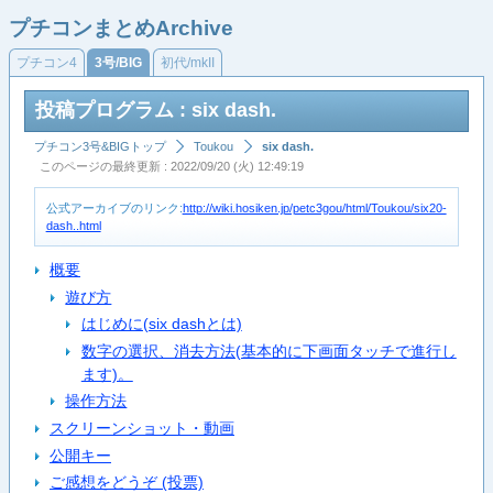
プチコンまとめArchive
プチコン4
3号/BIG
初代/mkII
投稿プログラム : six dash.
プチコン3号&BIGトップ
Toukou
six dash.
このページの最終更新 : 2022/09/20 (火) 12:49:19
公式アーカイブのリンク:
http://wiki.hosiken.jp/petc3gou/html/Toukou/six20-
dash..html
概要
遊び方
はじめに(six dashとは)
数字の選択、消去方法(基本的に下画面タッチで進行し
ます)。
操作方法
スクリーンショット・動画
公開キー
ご感想をどうぞ (投票)