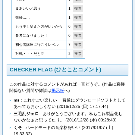
1
まあいいと思う
1
微妙……
0
もう少し変えた方がいいかも
0
参考になりました！
7
初心者講座に行こうレベル
2
対戦・・・だと!?
CHECKER FLAG (ひとことコメント)
この作品に対するコメントがあれば一言どうぞ。(作品に直接
関係ない質問や雑談は
掲示板
へ)
ms
: これすごい楽しい 普通にダウンロードソフトとして
あってもおかしくない (
2016/12/25 (日) 17:17:44
)
三毛乱ジェロ
: ありがとうございます。私もこれ製品化し
ないかなぁと思ってたり。 (
2016/12/28 (水) 00:28:49
)
くそ
: ハードモードの音楽格好いい (
2017/01/07 (土)
19:33:32
)