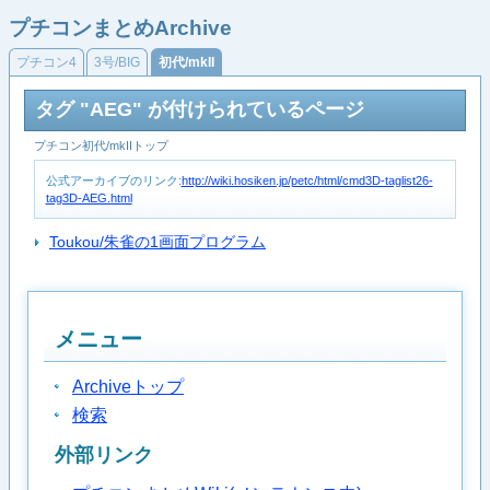
プチコンまとめArchive
プチコン4
3号/BIG
初代/mkII
タグ "AEG" が付けられているページ
プチコン初代/mkIIトップ
公式アーカイブのリンク:
http://wiki.hosiken.jp/petc/html/cmd3D-taglist26-
tag3D-AEG.html
Toukou/朱雀の1画面プログラム
メニュー
Archiveトップ
検索
外部リンク