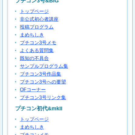
プチコン3号&BIG
トップページ
非公式初心者講座
投稿プログラム
まめちしき
プチコン3号メモ
よくある質問集
既知の不具合
サンプルプログラム集
プチコン3号作品集
プチコン3号への要望
OFコーナー
プチコン3号リンク集
プチコン初代&mkII
トップページ
まめちしき
プチコンメモ